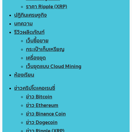
ราคา Ripple (XRP)
ปฏิทินเศรษฐกิจ
บทความ
รีวิวผลิตภัณฑ์
เว็บซื้อขาย
กระเป๋าเก็บเหรียญ
เครื่องขุด
เว็บขุดแบบ Cloud Mining
ห้องเรียน
ข่าวคริปโตเคอเรนซี่
ข่าว Bitcoin
ข่าว Ethereum
ข่าว Binance Coin
ข่าว Dogecoin
ข่าว Ripple (XRP)