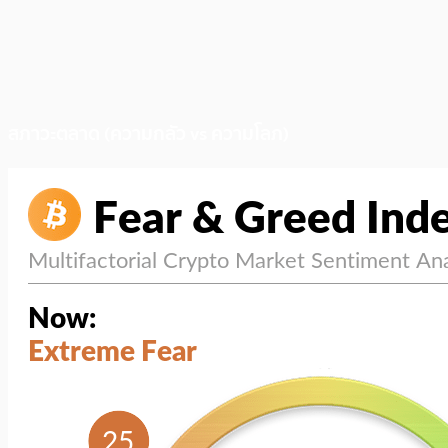
สภาวะตลาด (ความกลัว vs ความโลภ)