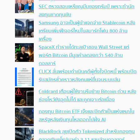
SEC ตรวจสอบเหรียญมีมของทรัมป์ เพราะทำนัก
ลงทุนขาดทุนยับ
Samsung อาจเป็นผู้นำแจกจ่าย Stablecoin หลัง
เตรียมเพิ่มฟีเจอร์ใหม่ในสมาร์ทโฟน 800 ล้าน
เครื่อง
SpaceX ทำรายได้ทะลุเป้าของ Wall Street แต่
พอร์ต Bitcoin มีมูลค่าลดลงกว่า 540 ล้าน
ดอลลาร์
CLICX ลั่นพร้อมดำเนินคดีผู้ตั้งใจบิดหนี้ พร้อมปิด
รับสมัครชั่วคราวหลังคนแห่ยื่นจนระบบล้น
Coldcard เตือนผู้ใช้งานรีบย้าย Bitcoin ด่วน หลัง
ช่องโหว่ยังอุดไม่ได้ และถูกเจาะต่อเนื่อง
กองทุน Bitcoin ETF เจ๊งและปิดตัวเป็นแห่งแรกใน
สหรัฐหลังเงินทุนไหลออกไปฝั่ง AI
BlackRock ลุยเปิดตัว Tokenized สำหรับกองทุน
ตลาดเงินยุโรปมูลค่า 3.11 แสนล้านดอลลาร์