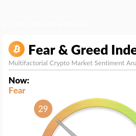
สภาวะตลาด (ความกลัว vs ความโลภ)