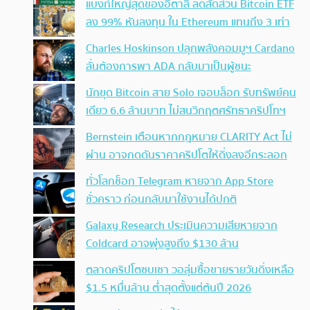
แบงก์ใหญ่สุดของอิตาลี ลดสัดส่วน Bitcoin ETF
ลง 99% หันลงทุน ใน Ethereum แทนถึง 3 เท่า
Charles Hoskinson ปลุกพลังคอมมูฯ Cardano
ลั่นต้องการพา ADA กลับมาเป็นผู้ชนะ
นักขุด Bitcoin สาย Solo เจอบล็อก รับทรัพย์คน
เดียว 6.6 ล้านบาท ไม่สนวิกฤตศรัทธาคริปโทฯ
Bernstein เตือนหากกฎหมาย CLARITY Act ไม่
ผ่าน อาจกดดันราคาคริปโตให้ดิ่งลงอีกระลอก
ทั่วโลกช็อก Telegram หายจาก App Store
ชั่วคราว ก่อนกลับมาใช้งานได้ปกติ
Galaxy Research ประเมินความเสียหายจาก
Coldcard อาจพุ่งสูงถึง $130 ล้าน
ตลาดคริปโตซบเซา วอลุ่มซื้อขายรายวันดิ่งเหลือ
$1.5 หมื่นล้าน ต่ำสุดตั้งแต่ต้นปี 2026