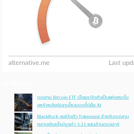
ประเด็นล่าสุด
กองทุน Bitcoin ETF เจ๊งและปิดตัวเป็นแห่งแรกใน
สหรัฐหลังเงินทุนไหลออกไปฝั่ง AI
BlackRock ลุยเปิดตัว Tokenized สำหรับกองทุน
ตลาดเงินยุโรปมูลค่า 3.11 แสนล้านดอลลาร์