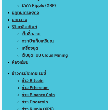
ราคา Ripple (XRP)
ปฏิทินเศรษฐกิจ
บทความ
รีวิวผลิตภัณฑ์
เว็บซื้อขาย
กระเป๋าเก็บเหรียญ
เครื่องขุด
เว็บขุดแบบ Cloud Mining
ห้องเรียน
ข่าวคริปโตเคอเรนซี่
ข่าว Bitcoin
ข่าว Ethereum
ข่าว Binance Coin
ข่าว Dogecoin
ข่าว Ripple (XRP)