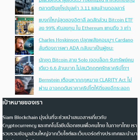
ตลาดเงินยุโรปมูลค่า 3.11 แสนล้านดอลลาร์
แบงก์ใหญ่สุดของอิตาลี ลดสัดส่วน Bitcoin ETF
ลง 99% หันลงทุน ใน Ethereum แทนถึง 3 เท่า
Charles Hoskinson ปลุกพลังคอมมูฯ Cardano
ลั่นต้องการพา ADA กลับมาเป็นผู้ชนะ
นักขุด Bitcoin สาย Solo เจอบล็อก รับทรัพย์คน
เดียว 6.6 ล้านบาท ไม่สนวิกฤตศรัทธาคริปโทฯ
Bernstein เตือนหากกฎหมาย CLARITY Act ไม่
ผ่าน อาจกดดันราคาคริปโตให้ดิ่งลงอีกระลอก
เป้าหมายของเรา
Siam Blockchain มุ่งมั่นที่จะช่วยนำเสนอสารเกี่ยวกับ
Cryptocurrency และเทคโนโลยีบล็อกเชนเพื่อคนไทย ในภาษาไทย เรา
รวบรวมข้อมูลส่วนใหญ่จากเว็บไซต์และเว็บบอร์ดต่างประเทศและนำมา