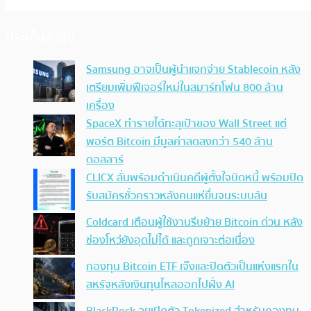
ประเด็นล่าสุด
Samsung อาจเป็นผู้นำแจกจ่าย Stablecoin หลัง
เตรียมเพิ่มฟีเจอร์ใหม่ในสมาร์ทโฟน 800 ล้าน
เครื่อง
SpaceX ทำรายได้ทะลุเป้าของ Wall Street แต่
พอร์ต Bitcoin มีมูลค่าลดลงกว่า 540 ล้าน
ดอลลาร์
CLICX ลั่นพร้อมดำเนินคดีผู้ตั้งใจบิดหนี้ พร้อมปิด
รับสมัครชั่วคราวหลังคนแห่ยื่นจนระบบล้น
Coldcard เตือนผู้ใช้งานรีบย้าย Bitcoin ด่วน หลัง
ช่องโหว่ยังอุดไม่ได้ และถูกเจาะต่อเนื่อง
กองทุน Bitcoin ETF เจ๊งและปิดตัวเป็นแห่งแรกใน
สหรัฐหลังเงินทุนไหลออกไปฝั่ง AI
BlackRock ลุยเปิดตัว Tokenized สำหรับกองทุน