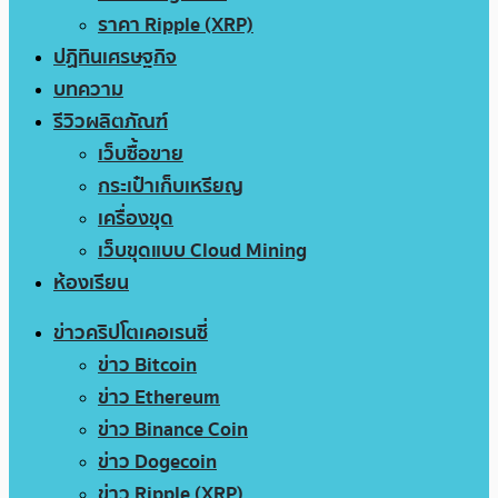
ราคา Ripple (XRP)
ปฏิทินเศรษฐกิจ
บทความ
รีวิวผลิตภัณฑ์
เว็บซื้อขาย
กระเป๋าเก็บเหรียญ
เครื่องขุด
เว็บขุดแบบ Cloud Mining
ห้องเรียน
ข่าวคริปโตเคอเรนซี่
ข่าว Bitcoin
ข่าว Ethereum
ข่าว Binance Coin
ข่าว Dogecoin
ข่าว Ripple (XRP)