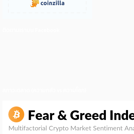
ติดตามเราบน Facebook
สภาวะตลาด (ความกลัว vs ความโลภ)