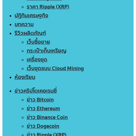
ราคา Ripple (XRP)
ปฏิทินเศรษฐกิจ
บทความ
รีวิวผลิตภัณฑ์
เว็บซื้อขาย
กระเป๋าเก็บเหรียญ
เครื่องขุด
เว็บขุดแบบ Cloud Mining
ห้องเรียน
ข่าวคริปโตเคอเรนซี่
ข่าว Bitcoin
ข่าว Ethereum
ข่าว Binance Coin
ข่าว Dogecoin
ข่าว Ripple (XRP)