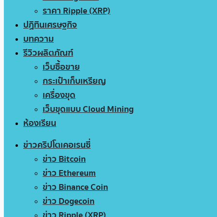
ราคา Ripple (XRP)
ปฏิทินเศรษฐกิจ
บทความ
รีวิวผลิตภัณฑ์
เว็บซื้อขาย
กระเป๋าเก็บเหรียญ
เครื่องขุด
เว็บขุดแบบ Cloud Mining
ห้องเรียน
ข่าวคริปโตเคอเรนซี่
ข่าว Bitcoin
ข่าว Ethereum
ข่าว Binance Coin
ข่าว Dogecoin
ข่าว Ripple (XRP)