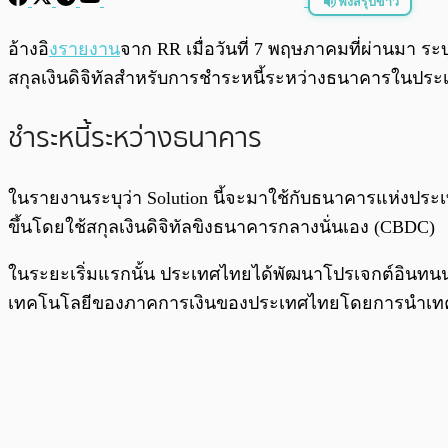
ฟังสรุปข่าว
พร้อมเล่น
อ้างอิ
งรายงาน
จาก RR เมื่อวันที่ 7 พฤษภาคมที่ผ่านมา ระบ
สกุลเงินดิจิทัลสำหรับการชำระหนี้ระหว่างธนาคารในปร
ชำระหนี้ระหว่างธนาคาร
ในรายงานระบุว่า Solution นี้จะมาใช้กับธนาคารแห่งประ
ขึ้นโดยใช้สกุลเงินดิจิทัลขิงธนาคารกลางนั่นเอง (CBDC)
ในระยะเริ่มแรกนั้น ประเทศไทยได้พัฒนาโปรเจกต์อินทนนท
เทคโนโลยีของภาคการเงินของประเทศไทยโดยการนำเทคโ