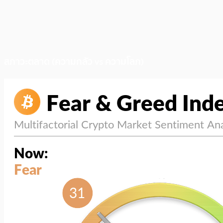
สภาวะตลาด (ความกลัว vs ความโลภ)