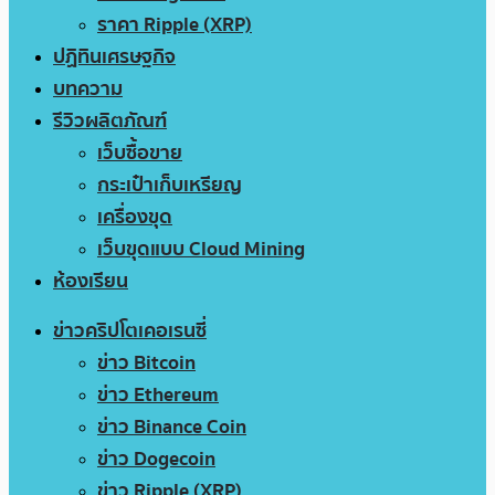
ราคา Ripple (XRP)
ปฏิทินเศรษฐกิจ
บทความ
รีวิวผลิตภัณฑ์
เว็บซื้อขาย
กระเป๋าเก็บเหรียญ
เครื่องขุด
เว็บขุดแบบ Cloud Mining
ห้องเรียน
ข่าวคริปโตเคอเรนซี่
ข่าว Bitcoin
ข่าว Ethereum
ข่าว Binance Coin
ข่าว Dogecoin
ข่าว Ripple (XRP)