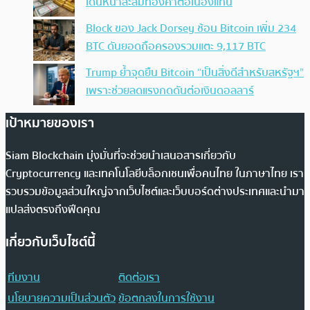
เดินหน้าสะสมทองคำต่อเนื่องแทน
Block ของ Jack Dorsey ช้อน Bitcoin เพิ่ม 234
BTC ดันยอดถือครองรวมแตะ 9,117 BTC
Trump ย้ำจุดยืน Bitcoin “เป็นสิ่งดีสำหรับสหรัฐฯ”
เพราะช่วยลดแรงกดดันต่อเงินดอลลาร์
เป้าหมายของเรา
Siam Blockchain มุ่งมั่นที่จะช่วยนำเสนอสารเกี่ยวกับ
Cryptocurrency และเทคโนโลยีบล็อกเชนเพื่อคนไทย ในภาษาไทย เรา
รวบรวมข้อมูลส่วนใหญ่จากเว็บไซต์และเว็บบอร์ดต่างประเทศและนำมา
แปลส่งตรงถึงฟีดคุณ
เกี่ยวกับเว็บไซต์นี้
ทีมงาน
ติดต่อเรา
นโยบายความเป็นส่วนตัว
ข้อตกลงในการใช้งาน