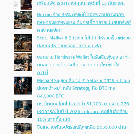
เตรียมพิจารณาร่างกฎหมายวันที่ 15 กันยายน
Bitcoin ร่วง 35% ตั้งแต่ปี 2025 สวนทางทอง-
เงิน-ทองแดงพุ่งแรง ดันคริปโตกลายเป็นสินทรัพย์
ผลงานแย่สุด
Scott Melker ชี้ Bitcoin ไม่ได้ทำให้รวยเร็ว แต่ช่วย
ป้องกันให้ “จนช้าลง” จากเงินเฟ้อ
ยอดขาย Hardware Wallet ในรัสเซียพุ่งสูง 2 เท่า
นักลงทุนแห่ถือคริปโตเอง ก่อนกฎใหม่เริ่มใช้
ก.ย.นี้
Michael Saylor ลั่น “มีแค่ Satoshi ที่ขาย Bitcoin
น้อยกว่าผม” หลัง Strategy ถือ BTC ทะลุ
840,000 BTC
คริปโตถูกขโมยไปแล้วกว่า $1,200 ล้าน จาก 276
เหตุการณ์ในปี ปี 2026 Coldcard คิดเป็นสัดส่วน
10% จากทั้งหมด
จีนเทขายพันธบัตรสหรัฐฯเหลือ $659,000 ล้าน