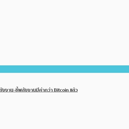
ลังงาน-ชี้พลังงานมีค่ากว่า Bitcoin แล้ว