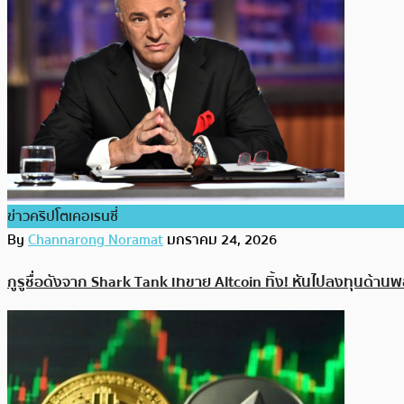
ข่าวคริปโตเคอเรนซี่
By
Channarong Noramat
มกราคม 24, 2026
กูรูชื่อดังจาก Shark Tank เทขาย Altcoin ทิ้ง! หันไปลงทุนด้านพ