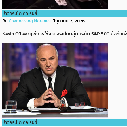
ข่าวคริปโตเคอเรนซี่
By
Channarong Noramat
มิถุนายน 2, 2026
Kevin O’Leary ชี้การใช้งานจริงในกลุ่มบริษัท S&P 500 คือตัว
ข่าวคริปโตเคอเรนซี่