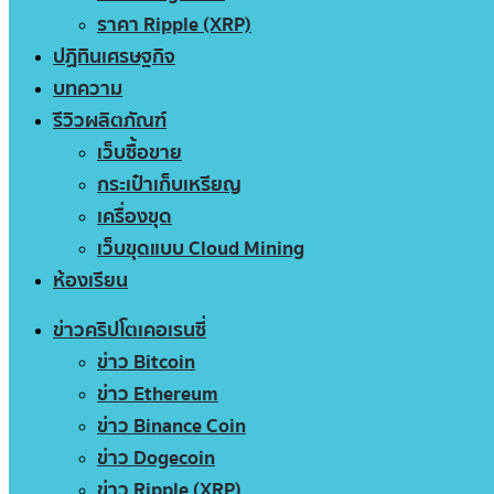
ราคา Ripple (XRP)
ปฏิทินเศรษฐกิจ
บทความ
รีวิวผลิตภัณฑ์
เว็บซื้อขาย
กระเป๋าเก็บเหรียญ
เครื่องขุด
เว็บขุดแบบ Cloud Mining
ห้องเรียน
ข่าวคริปโตเคอเรนซี่
ข่าว Bitcoin
ข่าว Ethereum
ข่าว Binance Coin
ข่าว Dogecoin
ข่าว Ripple (XRP)