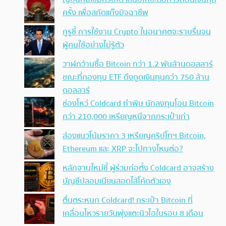
ครั้ง เพื่อสกัดแก๊งมิจฉาชีพ
กูรูชี้ การใช้งาน Crypto ในอนาคตจะราบรื่นจน
ผู้คนใช้อย่างไม่รู้ตัว
วาฬกว้านซื้อ Bitcoin กว่า 1.2 พันล้านดอลลาร์
ขณะที่กองทุน ETF ดึงดูดเงินทุนกว่า 750 ล้าน
ดอลลาร์
ช่องโหว่ Coldcard ทำพิษ นักลงทุนโอน Bitcoin
กว่า 210,000 เหรียญหนีจากกระเป๋าเก่า
ส่องแนวโน้มราคา 3 เหรียญคริปโทฯ Bitcoin,
Ethereum และ XRP จะไปทางไหนต่อ?
หลักฐานใหม่ชี้ ผู้ร่วมก่อตั้ง Coldcard อาจสร้าง
บัญชีปลอมเนียนสอดไส้โค้ดตัวเอง
ตื่นตระหนก Coldcard! กระเป๋า Bitcoin ที่
เคลื่อนไหวรายวันพุ่งแตะนิวไฮในรอบ 8 เดือน