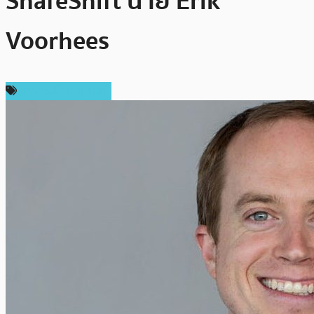
ShafeShift นาย Erik
Voorhees
ข่าวคริปโตเคอเรนซี่