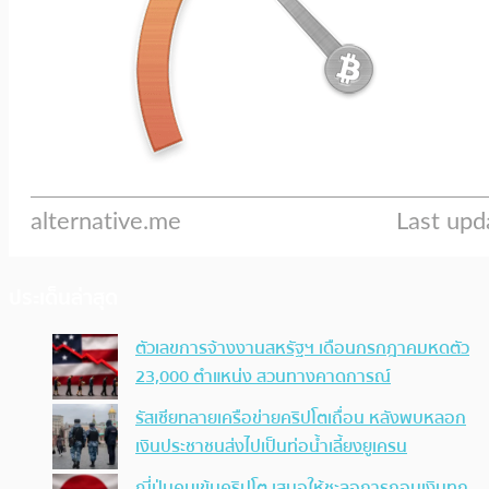
ประเด็นล่าสุด
ตัวเลขการจ้างงานสหรัฐฯ เดือนกรกฎาคมหดตัว
23,000 ตำแหน่ง สวนทางคาดการณ์
รัสเซียทลายเครือข่ายคริปโตเถื่อน หลังพบหลอก
เงินประชาชนส่งไปเป็นท่อน้ำเลี้ยงยูเครน
ญี่ปุ่นคุมเข้มคริปโต เสนอให้ชะลอการถอนเงินทุก