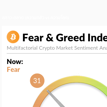
สภาวะตลาด (ความกลัว vs ความโลภ)