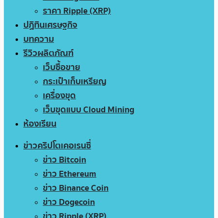
ราคา Ripple (XRP)
ปฏิทินเศรษฐกิจ
บทความ
รีวิวผลิตภัณฑ์
เว็บซื้อขาย
กระเป๋าเก็บเหรียญ
เครื่องขุด
เว็บขุดแบบ Cloud Mining
ห้องเรียน
ข่าวคริปโตเคอเรนซี่
ข่าว Bitcoin
ข่าว Ethereum
ข่าว Binance Coin
ข่าว Dogecoin
ข่าว Ripple (XRP)