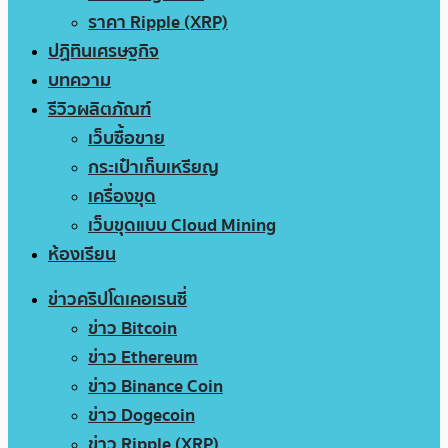
ราคา Ripple (XRP)
ปฏิทินเศรษฐกิจ
บทความ
รีวิวผลิตภัณฑ์
เว็บซื้อขาย
กระเป๋าเก็บเหรียญ
เครื่องขุด
เว็บขุดแบบ Cloud Mining
ห้องเรียน
ข่าวคริปโตเคอเรนซี่
ข่าว Bitcoin
ข่าว Ethereum
ข่าว Binance Coin
ข่าว Dogecoin
ข่าว Ripple (XRP)