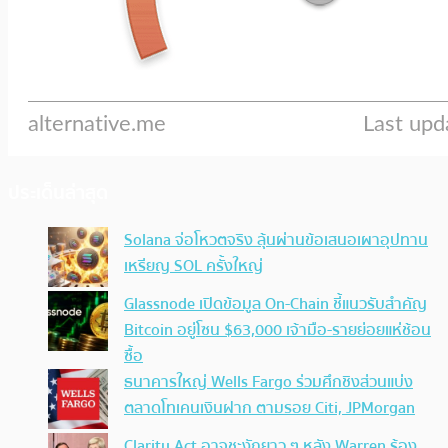
ประเด็นล่าสุด
Solana จ่อโหวตจริง ลุ้นผ่านข้อเสนอเผาอุปทาน
เหรียญ SOL ครั้งใหญ่
Glassnode เปิดข้อมูล On-Chain ชี้แนวรับสำคัญ
Bitcoin อยู่โซน $63,000 เจ้ามือ-รายย่อยแห่ช้อน
ซื้อ
ธนาคารใหญ่ Wells Fargo ร่วมศึกชิงส่วนแบ่ง
ตลาดโทเคนเงินฝาก ตามรอย Citi, JPMorgan
Clarity Act อาจชะงักยาว ๆ หลัง Warren ร้อง