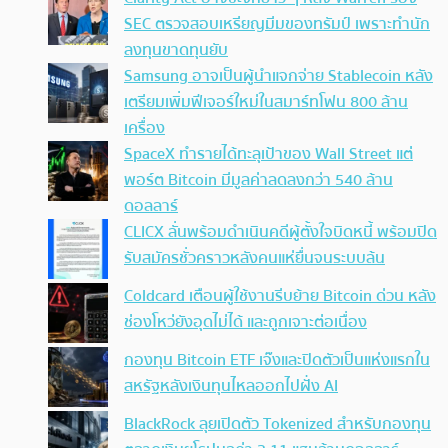
SEC ตรวจสอบเหรียญมีมของทรัมป์ เพราะทำนัก
ลงทุนขาดทุนยับ
Samsung อาจเป็นผู้นำแจกจ่าย Stablecoin หลัง
เตรียมเพิ่มฟีเจอร์ใหม่ในสมาร์ทโฟน 800 ล้าน
เครื่อง
SpaceX ทำรายได้ทะลุเป้าของ Wall Street แต่
พอร์ต Bitcoin มีมูลค่าลดลงกว่า 540 ล้าน
ดอลลาร์
CLICX ลั่นพร้อมดำเนินคดีผู้ตั้งใจบิดหนี้ พร้อมปิด
รับสมัครชั่วคราวหลังคนแห่ยื่นจนระบบล้น
Coldcard เตือนผู้ใช้งานรีบย้าย Bitcoin ด่วน หลัง
ช่องโหว่ยังอุดไม่ได้ และถูกเจาะต่อเนื่อง
กองทุน Bitcoin ETF เจ๊งและปิดตัวเป็นแห่งแรกใน
สหรัฐหลังเงินทุนไหลออกไปฝั่ง AI
BlackRock ลุยเปิดตัว Tokenized สำหรับกองทุน