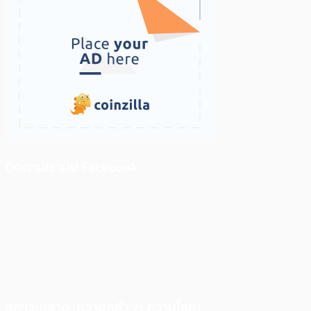
ติดตามเราบน Facebook
สภาวะตลาด (ความกลัว vs ความโลภ)