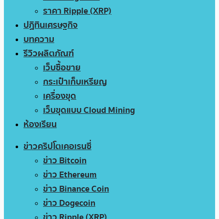
ราคา Ripple (XRP)
ปฏิทินเศรษฐกิจ
บทความ
รีวิวผลิตภัณฑ์
เว็บซื้อขาย
กระเป๋าเก็บเหรียญ
เครื่องขุด
เว็บขุดแบบ Cloud Mining
ห้องเรียน
ข่าวคริปโตเคอเรนซี่
ข่าว Bitcoin
ข่าว Ethereum
ข่าว Binance Coin
ข่าว Dogecoin
ข่าว Ripple (XRP)