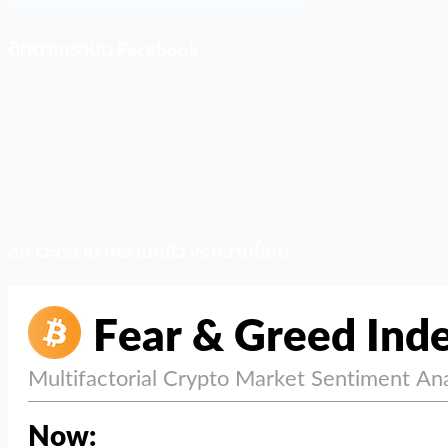
ติดตามเราบน Facebook
สภาวะตลาด (ความกลัว vs ความโลภ)