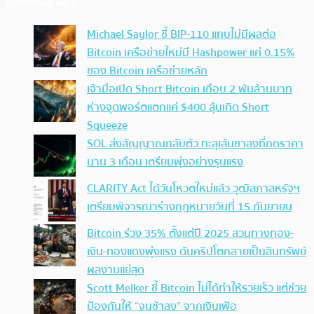
ประเด็นล่าสุด
Michael Saylor ชี้ BIP-110 แทบไม่มีผลต่อ
Bitcoin เครือข่ายใหม่มี Hashpower แค่ 0.15%
ของ Bitcoin เครือข่ายหลัก
เจ้ามือเปิด Short Bitcoin เกือบ 2 พันล้านบาท
ห่างจุดพอร์ตแตกแค่ $400 ลุ้นเกิด Short
Squeeze
SOL ส่งสัญญาณกลับตัว ทะลุเส้นขาลงที่กดราคา
นาน 3 เดือน เตรียมพุ่งอย่างรุนแรง
CLARITY Act ได้วันโหวตใหม่แล้ว วุฒิสภาสหรัฐฯ
เตรียมพิจารณาร่างกฎหมายวันที่ 15 กันยายน
Bitcoin ร่วง 35% ตั้งแต่ปี 2025 สวนทางทอง-
เงิน-ทองแดงพุ่งแรง ดันคริปโตกลายเป็นสินทรัพย์
ผลงานแย่สุด
Scott Melker ชี้ Bitcoin ไม่ได้ทำให้รวยเร็ว แต่ช่วย
ป้องกันให้ “จนช้าลง” จากเงินเฟ้อ