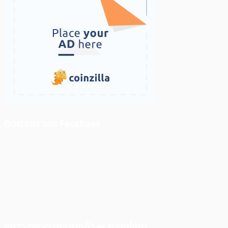
ติดตามเราบน Facebook
สภาวะตลาด (ความกลัว vs ความโลภ)