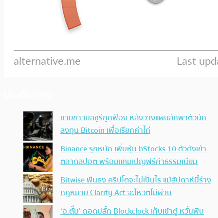
ประเด็นล่าสุด
ชายชาวมิสซูรีถูกฟ้อง หลังวางแผนลักพาตัวนัก
ลงทุน Bitcoin เพื่อเรียกค่าไถ่
Binance รุกหนัก เพิ่มหุ้น bStocks 10 ตัวดังเข้า
ตลาดสปอต พร้อมแคมเปญฟรีค่าธรรมเนียม
Bitwise ฟันธง คริปโตจะไม่เป็นไร แม้สัปดาห์นี้ร่าง
กฎหมาย Clarity Act จะโหวตไม่ผ่าน
‘อ.ตั๊ม’ ถอดปลั้ก Blockclock เก็บเข้าตู้ หวั่นพิษ