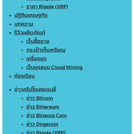
ราคา Ripple (XRP)
ปฏิทินเศรษฐกิจ
บทความ
รีวิวผลิตภัณฑ์
เว็บซื้อขาย
กระเป๋าเก็บเหรียญ
เครื่องขุด
เว็บขุดแบบ Cloud Mining
ห้องเรียน
ข่าวคริปโตเคอเรนซี่
ข่าว Bitcoin
ข่าว Ethereum
ข่าว Binance Coin
ข่าว Dogecoin
ข่าว Ripple (XRP)