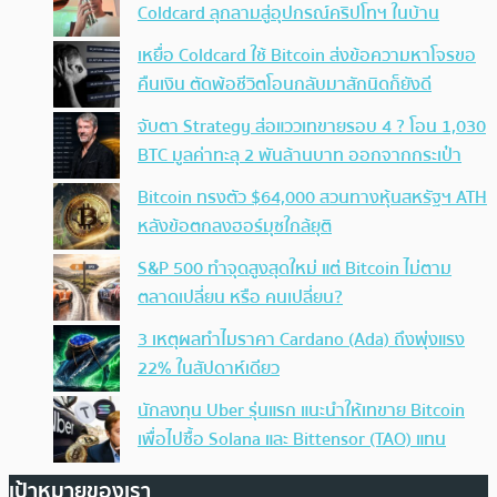
Coldcard ลุกลามสู่อุปกรณ์คริปโทฯ ในบ้าน
เหยื่อ Coldcard ใช้ Bitcoin ส่งข้อความหาโจรขอ
คืนเงิน ตัดพ้อชีวิตโอนกลับมาสักนิดก็ยังดี
จับตา Strategy ส่อแววเทขายรอบ 4 ? โอน 1,030
BTC มูลค่าทะลุ 2 พันล้านบาท ออกจากกระเป๋า
Bitcoin ทรงตัว $64,000 สวนทางหุ้นสหรัฐฯ ATH
หลังข้อตกลงฮอร์มุซใกล้ยุติ
S&P 500 ทำจุดสูงสุดใหม่ แต่ Bitcoin ไม่ตาม
ตลาดเปลี่ยน หรือ คนเปลี่ยน?
3 เหตุผลทำไมราคา Cardano (Ada) ถึงพุ่งแรง
22% ในสัปดาห์เดียว
นักลงทุน Uber รุ่นแรก แนะนำให้เทขาย Bitcoin
เพื่อไปซื้อ Solana และ Bittensor (TAO) แทน
เป้าหมายของเรา