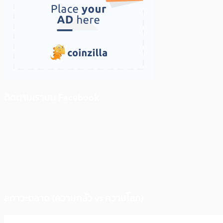
ติดตามเราบน Facebook
สภาวะตลาด (ความกลัว vs ความโลภ)