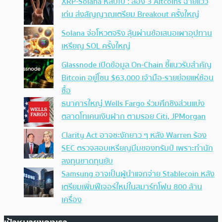
XRP-Solana หลบไป : ส่อง 3 Altcoins ฉายแวว
เด่น ส่งสัญญาณเตรียม Breakout ครั้งใหญ่
Solana จ่อโหวตจริง ลุ้นผ่านข้อเสนอเผาอุปทาน
เหรียญ SOL ครั้งใหญ่
Glassnode เปิดข้อมูล On-Chain ชี้แนวรับสำคัญ
Bitcoin อยู่โซน $63,000 เจ้ามือ-รายย่อยแห่ช้อน
ซื้อ
ธนาคารใหญ่ Wells Fargo ร่วมศึกชิงส่วนแบ่ง
ตลาดโทเคนเงินฝาก ตามรอย Citi, JPMorgan
Clarity Act อาจชะงักยาว ๆ หลัง Warren ร้อง
SEC ตรวจสอบเหรียญมีมของทรัมป์ เพราะทำนัก
ลงทุนขาดทุนยับ
Samsung อาจเป็นผู้นำแจกจ่าย Stablecoin หลัง
เตรียมเพิ่มฟีเจอร์ใหม่ในสมาร์ทโฟน 800 ล้าน
เครื่อง