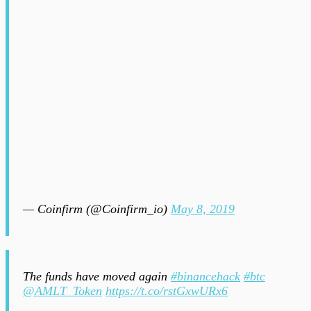
— Coinfirm (@Coinfirm_io)
May 8, 2019
The funds have moved again
#binancehack
#btc
@AMLT_Token
https://t.co/rstGxwURx6