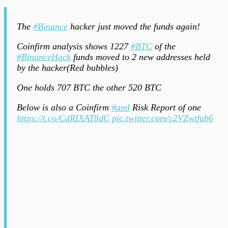
The
#Binance
hacker just moved the funds again!
Coinfirm analysis shows 1227
#BTC
of the
#BinanceHack
funds moved to 2 new addresses held
by the hacker(Red bubbles)
One holds 707 BTC the other 520 BTC
Below is also a Coinfirm
#aml
Risk Report of one
https://t.co/CdRIXAT8dC
pic.twitter.com/c2VZwtfub6