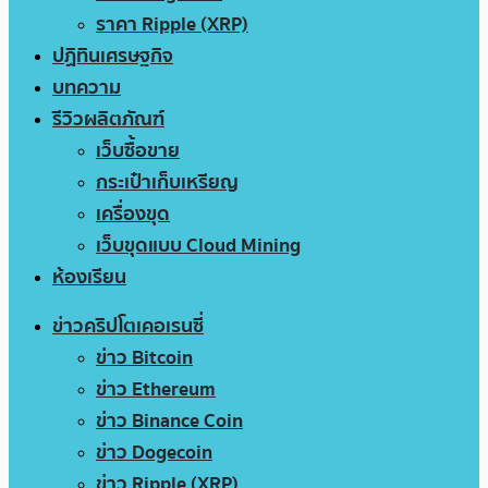
ราคา Ripple (XRP)
ปฏิทินเศรษฐกิจ
บทความ
รีวิวผลิตภัณฑ์
เว็บซื้อขาย
กระเป๋าเก็บเหรียญ
เครื่องขุด
เว็บขุดแบบ Cloud Mining
ห้องเรียน
ข่าวคริปโตเคอเรนซี่
ข่าว Bitcoin
ข่าว Ethereum
ข่าว Binance Coin
ข่าว Dogecoin
ข่าว Ripple (XRP)