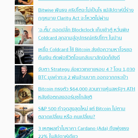
Bitwise ฟันธง คริปโตจะไม่เป็นไร แม้สัปดาห์นี้ร่าง
กฎหมาย Clarity Act จะโหวตไม่ผ่าน
‘อ.ตั๊ม’ ถอดปลั้ก Blockclock เก็บเข้าตู้ หวั่นพิษ
Coldcard ลุกลามสู่อุปกรณ์คริปโทฯ ในบ้าน
เหยื่อ Coldcard ใช้ Bitcoin ส่งข้อความหาโจรขอ
คืนเงิน ตัดพ้อชีวิตโอนกลับมาสักนิดก็ยังดี
จับตา Strategy ส่อแววเทขายรอบ 4 ? โอน 1,030
BTC มูลค่าทะลุ 2 พันล้านบาท ออกจากกระเป๋า
Bitcoin ทรงตัว $64,000 สวนทางหุ้นสหรัฐฯ ATH
หลังข้อตกลงฮอร์มุซใกล้ยุติ
S&P 500 ทำจุดสูงสุดใหม่ แต่ Bitcoin ไม่ตาม
ตลาดเปลี่ยน หรือ คนเปลี่ยน?
3 เหตุผลทำไมราคา Cardano (Ada) ถึงพุ่งแรง
22% ในสัปดาห์เดียว