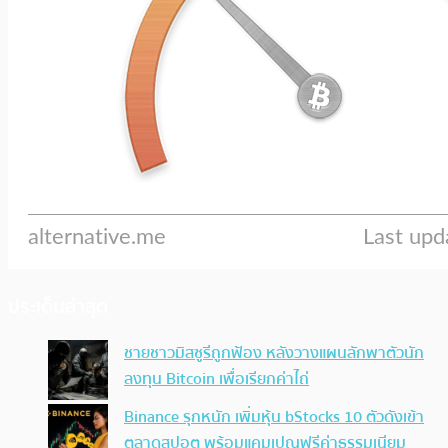
ประเด็นล่าสุด
ชายชาวมิสซูรีถูกฟ้อง หลังวางแผนลักพาตัวนัก
ลงทุน Bitcoin เพื่อเรียกค่าไถ่
Binance รุกหนัก เพิ่มหุ้น bStocks 10 ตัวดังเข้า
ตลาดสปอต พร้อมแคมเปญฟรีค่าธรรมเนียม