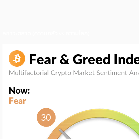
สภาวะตลาด (ความกลัว vs ความโลภ)