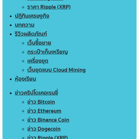
ราคา Ripple (XRP)
ปฏิทินเศรษฐกิจ
บทความ
รีวิวผลิตภัณฑ์
เว็บซื้อขาย
กระเป๋าเก็บเหรียญ
เครื่องขุด
เว็บขุดแบบ Cloud Mining
ห้องเรียน
ข่าวคริปโตเคอเรนซี่
ข่าว Bitcoin
ข่าว Ethereum
ข่าว Binance Coin
ข่าว Dogecoin
ข่าว Ripple (XRP)