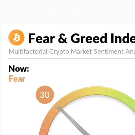
สภาวะตลาด (ความกลัว vs ความโลภ)