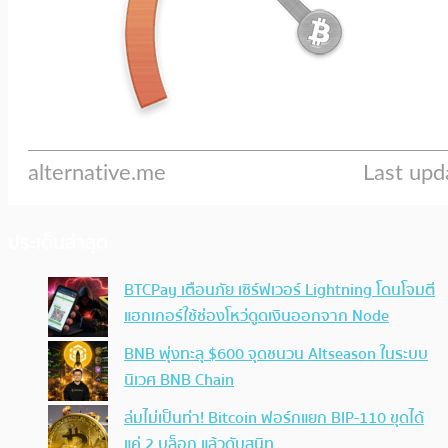
ประเด็นล่าสุด
BTCPay เตือนภัย เซิร์ฟเวอร์ Lightning โดนโจมตี
แฮกเกอร์ใช้ช่องโหว่ดูดเงินออกจาก Node
BNB พุ่งทะลุ $600 จุดชนวน Altseason ในระบบ
นิเวศ BNB Chain
ล่มไม่เป็นท่า! Bitcoin ฟอร์กแยก BIP-110 ขุดได้
แค่ 2 บล็อก แล้วดับสนิท