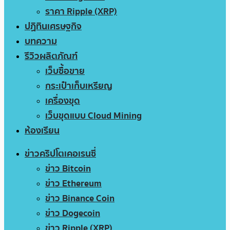
ราคา Ripple (XRP)
ปฏิทินเศรษฐกิจ
บทความ
รีวิวผลิตภัณฑ์
เว็บซื้อขาย
กระเป๋าเก็บเหรียญ
เครื่องขุด
เว็บขุดแบบ Cloud Mining
ห้องเรียน
ข่าวคริปโตเคอเรนซี่
ข่าว Bitcoin
ข่าว Ethereum
ข่าว Binance Coin
ข่าว Dogecoin
ข่าว Ripple (XRP)