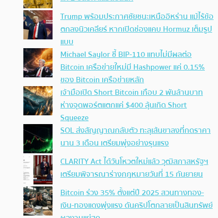
Trump พร้อมประกาศชัยชนะเหนืออิหร่าน แม้ไร้ข้อ
ตกลงนิวเคลียร์ หากเปิดช่องแคบ Hormuz เต็มรูป
แบบ
Michael Saylor ชี้ BIP-110 แทบไม่มีผลต่อ
Bitcoin เครือข่ายใหม่มี Hashpower แค่ 0.15%
ของ Bitcoin เครือข่ายหลัก
เจ้ามือเปิด Short Bitcoin เกือบ 2 พันล้านบาท
ห่างจุดพอร์ตแตกแค่ $400 ลุ้นเกิด Short
Squeeze
SOL ส่งสัญญาณกลับตัว ทะลุเส้นขาลงที่กดราคา
นาน 3 เดือน เตรียมพุ่งอย่างรุนแรง
CLARITY Act ได้วันโหวตใหม่แล้ว วุฒิสภาสหรัฐฯ
เตรียมพิจารณาร่างกฎหมายวันที่ 15 กันยายน
Bitcoin ร่วง 35% ตั้งแต่ปี 2025 สวนทางทอง-
เงิน-ทองแดงพุ่งแรง ดันคริปโตกลายเป็นสินทรัพย์
ผลงานแย่สุด