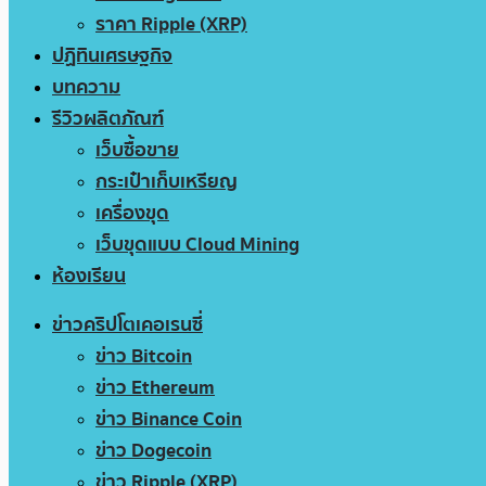
ราคา Ripple (XRP)
ปฏิทินเศรษฐกิจ
บทความ
รีวิวผลิตภัณฑ์
เว็บซื้อขาย
กระเป๋าเก็บเหรียญ
เครื่องขุด
เว็บขุดแบบ Cloud Mining
ห้องเรียน
ข่าวคริปโตเคอเรนซี่
ข่าว Bitcoin
ข่าว Ethereum
ข่าว Binance Coin
ข่าว Dogecoin
ข่าว Ripple (XRP)