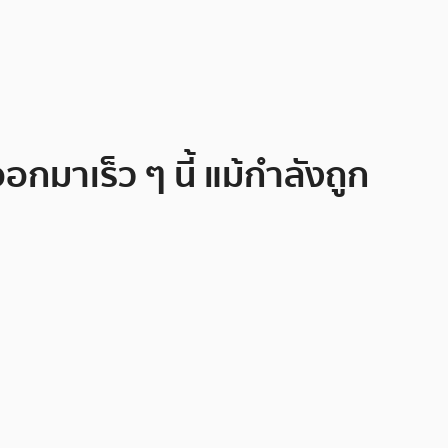
มาเร็ว ๆ นี้ แม้กำลังถูก