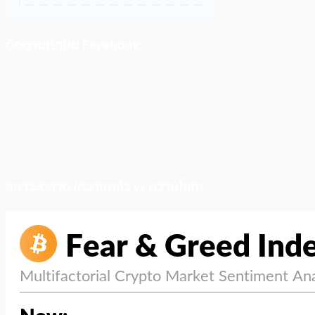
ติดตามเราบน Facebook
สภาวะตลาด (ความกลัว vs ความโลภ)