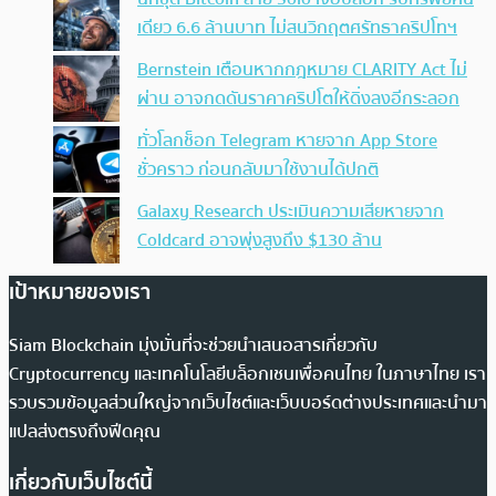
เดียว 6.6 ล้านบาท ไม่สนวิกฤตศรัทธาคริปโทฯ
Bernstein เตือนหากกฎหมาย CLARITY Act ไม่
ผ่าน อาจกดดันราคาคริปโตให้ดิ่งลงอีกระลอก
ทั่วโลกช็อก Telegram หายจาก App Store
ชั่วคราว ก่อนกลับมาใช้งานได้ปกติ
Galaxy Research ประเมินความเสียหายจาก
Coldcard อาจพุ่งสูงถึง $130 ล้าน
เป้าหมายของเรา
Siam Blockchain มุ่งมั่นที่จะช่วยนำเสนอสารเกี่ยวกับ
Cryptocurrency และเทคโนโลยีบล็อกเชนเพื่อคนไทย ในภาษาไทย เรา
รวบรวมข้อมูลส่วนใหญ่จากเว็บไซต์และเว็บบอร์ดต่างประเทศและนำมา
แปลส่งตรงถึงฟีดคุณ
เกี่ยวกับเว็บไซต์นี้