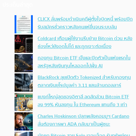
ประเด็นล่าสุด
CLICX ลั่นพร้อมดำเนินคดีผู้ตั้งใจบิดหนี้ พร้อมปิด
รับสมัครชั่วคราวหลังคนแห่ยื่นจนระบบล้น
Coldcard เตือนผู้ใช้งานรีบย้าย Bitcoin ด่วน หลัง
ช่องโหว่ยังอุดไม่ได้ และถูกเจาะต่อเนื่อง
กองทุน Bitcoin ETF เจ๊งและปิดตัวเป็นแห่งแรกใน
สหรัฐหลังเงินทุนไหลออกไปฝั่ง AI
BlackRock ลุยเปิดตัว Tokenized สำหรับกองทุน
ตลาดเงินยุโรปมูลค่า 3.11 แสนล้านดอลลาร์
แบงก์ใหญ่สุดของอิตาลี ลดสัดส่วน Bitcoin ETF
ลง 99% หันลงทุน ใน Ethereum แทนถึง 3 เท่า
Charles Hoskinson ปลุกพลังคอมมูฯ Cardano
ลั่นต้องการพา ADA กลับมาเป็นผู้ชนะ
นักขุด Bitcoin สาย Solo เจอบล็อก รับทรัพย์คน