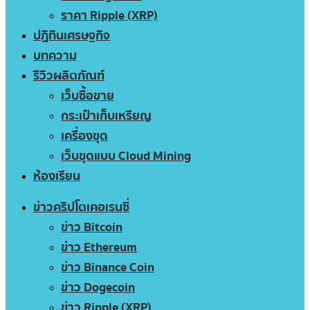
ราคา Ripple (XRP)
ปฏิทินเศรษฐกิจ
บทความ
รีวิวผลิตภัณฑ์
เว็บซื้อขาย
กระเป๋าเก็บเหรียญ
เครื่องขุด
เว็บขุดแบบ Cloud Mining
ห้องเรียน
ข่าวคริปโตเคอเรนซี่
ข่าว Bitcoin
ข่าว Ethereum
ข่าว Binance Coin
ข่าว Dogecoin
ข่าว Ripple (XRP)