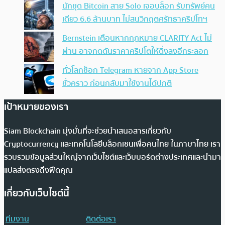
นักขุด Bitcoin สาย Solo เจอบล็อก รับทรัพย์คน
เดียว 6.6 ล้านบาท ไม่สนวิกฤตศรัทธาคริปโทฯ
Bernstein เตือนหากกฎหมาย CLARITY Act ไม่
ผ่าน อาจกดดันราคาคริปโตให้ดิ่งลงอีกระลอก
ทั่วโลกช็อก Telegram หายจาก App Store
ชั่วคราว ก่อนกลับมาใช้งานได้ปกติ
เป้าหมายของเรา
Siam Blockchain มุ่งมั่นที่จะช่วยนำเสนอสารเกี่ยวกับ
Cryptocurrency และเทคโนโลยีบล็อกเชนเพื่อคนไทย ในภาษาไทย เรา
รวบรวมข้อมูลส่วนใหญ่จากเว็บไซต์และเว็บบอร์ดต่างประเทศและนำมา
แปลส่งตรงถึงฟีดคุณ
เกี่ยวกับเว็บไซต์นี้
ทีมงาน
ติดต่อเรา