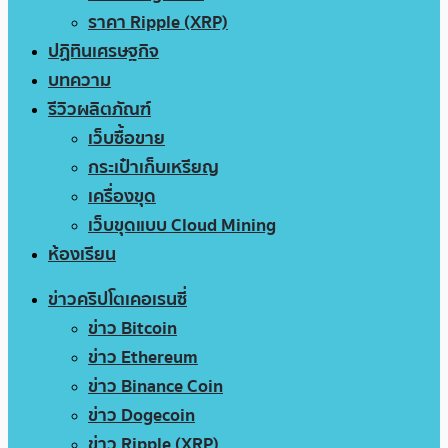
ราคา Ripple (XRP)
ปฏิทินเศรษฐกิจ
บทความ
รีวิวผลิตภัณฑ์
เว็บซื้อขาย
กระเป๋าเก็บเหรียญ
เครื่องขุด
เว็บขุดแบบ Cloud Mining
ห้องเรียน
ข่าวคริปโตเคอเรนซี่
ข่าว Bitcoin
ข่าว Ethereum
ข่าว Binance Coin
ข่าว Dogecoin
ข่าว Ripple (XRP)