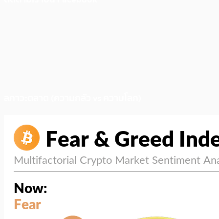
สภาวะตลาด (ความกลัว vs ความโลภ)