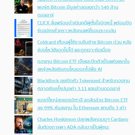
พอร์ต Bitcoin มีมูลค่าลดลงกว่า 540 ล้าน
ดอลลาร์
CLICX ลั่นพร้อมดำเนินคดีผู้ตั้งใจบิดหนี้ พร้อมปิด
รับสมัครชั่วคราวหลังคนแห่ยื่นจนระบบล้น
Coldcard เตือนผู้ใช้งานรีบย้าย Bitcoin ด่วน หลัง
ช่องโหว่ยังอุดไม่ได้ และถูกเจาะต่อเนื่อง
กองทุน Bitcoin ETF เจ๊งและปิดตัวเป็นแห่งแรกใน
สหรัฐหลังเงินทุนไหลออกไปฝั่ง AI
BlackRock ลุยเปิดตัว Tokenized สำหรับกองทุน
ตลาดเงินยุโรปมูลค่า 3.11 แสนล้านดอลลาร์
แบงก์ใหญ่สุดของอิตาลี ลดสัดส่วน Bitcoin ETF
ลง 99% หันลงทุน ใน Ethereum แทนถึง 3 เท่า
Charles Hoskinson ปลุกพลังคอมมูฯ Cardano
ลั่นต้องการพา ADA กลับมาเป็นผู้ชนะ