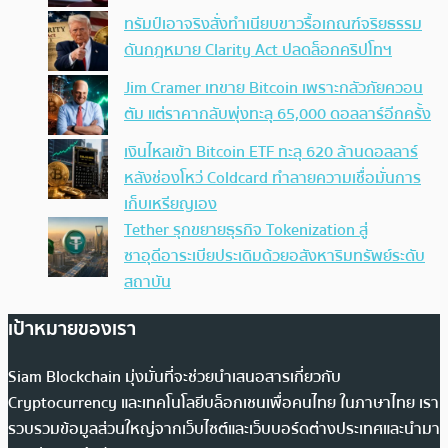
ทรัมป์เอาจริง สั่งทำเนียบขาวรื้อเกณฑ์จริยธรรม
ดันกฎหมาย Clarity Act ปลดล็อกคริปโทฯ
Jim Cramer เทขาย Bitcoin เพราะกลัวภัยควอน
ตัม แต่ราคากลับพุ่งทะลุ 65,000 ดอลลาร์อีกครั้ง
เงินไหลเข้า Bitcoin ETF ทะลุ 620 ล้านดอลลาร์
หลังช่องโหว่ Coldcard ทำลายความเชื่อมั่นการ
เก็บเหรียญเอง
Tether รุกขยายธุรกิจ Tokenization สู่
ซาอุดีอาระเบียประเดิมด้วยอสังหาริมทรัพย์ระดับ
สถาบัน
เป้าหมายของเรา
Siam Blockchain มุ่งมั่นที่จะช่วยนำเสนอสารเกี่ยวกับ
Cryptocurrency และเทคโนโลยีบล็อกเชนเพื่อคนไทย ในภาษาไทย เรา
รวบรวมข้อมูลส่วนใหญ่จากเว็บไซต์และเว็บบอร์ดต่างประเทศและนำมา