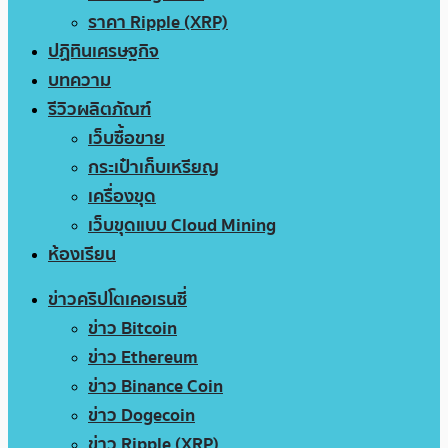
ราคา Ripple (XRP)
ปฏิทินเศรษฐกิจ
บทความ
รีวิวผลิตภัณฑ์
เว็บซื้อขาย
กระเป๋าเก็บเหรียญ
เครื่องขุด
เว็บขุดแบบ Cloud Mining
ห้องเรียน
ข่าวคริปโตเคอเรนซี่
ข่าว Bitcoin
ข่าว Ethereum
ข่าว Binance Coin
ข่าว Dogecoin
ข่าว Ripple (XRP)