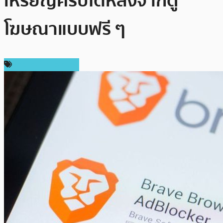
เหรียญคริปโตหลังจากดู
โฆษณาแบบฟรี ๆ
ข่าวคริปโตเคอเรนซี่