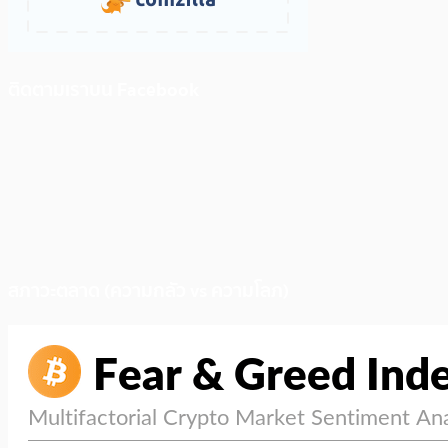
ติดตามเราบน Facebook
สภาวะตลาด (ความกลัว vs ความโลภ)