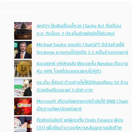
ประเด็นล่าสุด
สหรัฐฯ ยืนยันเลื่อนโหวต Clarity Act ถึงเดือน
ก.ย. ติดล็อก 3 ประเด็นขัดแย้งยังไร้ข้อสรุป
Michael Saylor ยอมรับ ChatGPT มีส่วนช่วยให้
Strategy ระดมทุนได้สูงถึง 1.5 หมื่นล้านดอลลาร์
แฉกลยุทธ์ บริษัทคลัง Bitcoinใน Nasdaq เจือจาง
หุ้น 98% โดยที่นักลงทุนแทบไม่รู้ตัว
ดร.เอ็ม ชี้ช่อง! ทำอย่างไรให้มีเงินเกษียณ 50 ล้าน
ด้วยเงินเดือนละแค่ 5,000 บาท
Microsoft เตือนภัยแฮกเกอร์กำลังใช้ BNB Chain
เป็นฐานทัพปล่อยมัลแวร์
ศึกชิงบัลลังก์! แม่ผู้ก่อตั้ง Ondo Finance ฟ้อง
CEO เพื่อยึดอำนาจบริหารหลังลูกชายเสียชีวิต