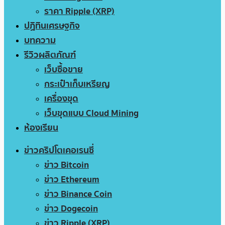
ราคา Ripple (XRP)
ปฏิทินเศรษฐกิจ
บทความ
รีวิวผลิตภัณฑ์
เว็บซื้อขาย
กระเป๋าเก็บเหรียญ
เครื่องขุด
เว็บขุดแบบ Cloud Mining
ห้องเรียน
ข่าวคริปโตเคอเรนซี่
ข่าว Bitcoin
ข่าว Ethereum
ข่าว Binance Coin
ข่าว Dogecoin
ข่าว Ripple (XRP)