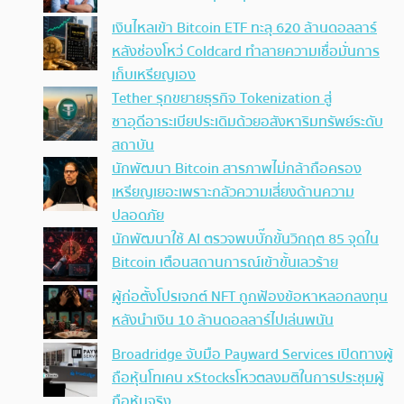
เงินไหลเข้า Bitcoin ETF ทะลุ 620 ล้านดอลลาร์
หลังช่องโหว่ Coldcard ทำลายความเชื่อมั่นการ
เก็บเหรียญเอง
Tether รุกขยายธุรกิจ Tokenization สู่
ซาอุดีอาระเบียประเดิมด้วยอสังหาริมทรัพย์ระดับ
สถาบัน
นักพัฒนา Bitcoin สารภาพไม่กล้าถือครอง
เหรียญเยอะเพราะกลัวความเสี่ยงด้านความ
ปลอดภัย
นักพัฒนาใช้ AI ตรวจพบบั๊กขั้นวิกฤต 85 จุดใน
Bitcoin เตือนสถานการณ์เข้าขั้นเลวร้าย
ผู้ก่อตั้งโปรเจกต์ NFT ถูกฟ้องข้อหาหลอกลงทุน
หลังนำเงิน 10 ล้านดอลลาร์ไปเล่นพนัน
Broadridge จับมือ Payward Services เปิดทางผู้
ถือหุ้นโทเคน xStocksโหวตลงมติในการประชุมผู้
ถือหุ้นจริง