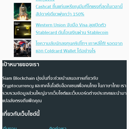
Cashcat ขึ้นแท่นเหรียญมีมที่โตแรงที่สุดในเวลานี้
สัปดาห์เดียวพุ่งกว่า 150%
Western Union จับมือ Visa ลุยเปิดตัว
Stablecard ดันโอนเงินผ่าน Stablecoin
ไขความลับนักลงทุนคริปโทฯ เกาหลีใต้! รอดจาก
แฮก Coldcard Wallet ได้อย่างไร
เป้าหมายของเรา
Siam Blockchain มุ่งมั่นที่จะช่วยนำเสนอสารเกี่ยวกับ
Cryptocurrency และเทคโนโลยีบล็อกเชนเพื่อคนไทย ในภาษาไทย เรา
รวบรวมข้อมูลส่วนใหญ่จากเว็บไซต์และเว็บบอร์ดต่างประเทศและนำมา
แปลส่งตรงถึงฟีดคุณ
เกี่ยวกับเว็บไซต์นี้
ทีมงาน
ติดต่อเรา