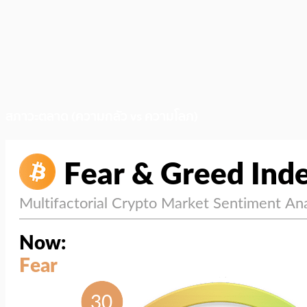
สภาวะตลาด (ความกลัว vs ความโลภ)