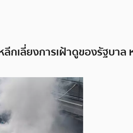
หลีกเลี่ยงการเฝ้าดูของรัฐบาล