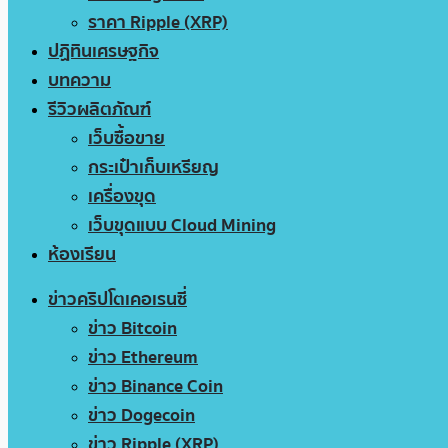
ราคา Ripple (XRP)
ปฏิทินเศรษฐกิจ
บทความ
รีวิวผลิตภัณฑ์
เว็บซื้อขาย
กระเป๋าเก็บเหรียญ
เครื่องขุด
เว็บขุดแบบ Cloud Mining
ห้องเรียน
ข่าวคริปโตเคอเรนซี่
ข่าว Bitcoin
ข่าว Ethereum
ข่าว Binance Coin
ข่าว Dogecoin
ข่าว Ripple (XRP)