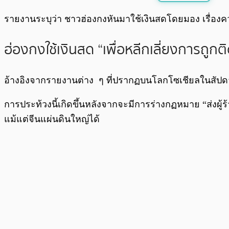
พร้อมเล่น
รายงานระบุว่า ชาวฮ่องกงหันมาใช้เงินสดโดยมอง เรื่องคว
ฮ่องกงใช้เงินสด “เพื่อหลีกเลี่ยงการถูก
อ้างอิงจากรายงานต่าง ๆ ที่ปรากฏบนโลกโซเชียลในสัปดาห์ท
การประท้วงนี้เกิดขึ้นหลังจากจะมีการร่างกฏหมาย “ส่งผู้
แม้แต่จีนแผ่นดินใหญ่ได้