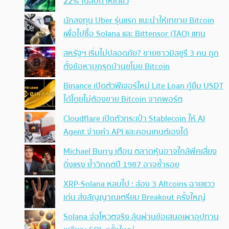
22% ในสัปดาห์เดียว
นักลงทุน Uber รุ่นแรก แนะนำให้เทขาย Bitcoin
เพื่อไปซื้อ Solana และ Bittensor (TAO) แทน
สหรัฐฯ เริ่มไม่ปลอดภัย? ชายชาวมิสซูรี 3 คน ถูก
ตั้งข้อหาบุกรุกบ้านขโมย Bitcoin
Binance เปิดตัวฟีเจอร์ใหม่ Lite Loan กู้ยืม USDT
ได้โดยไม่ต้องขาย Bitcoin จากพอร์ต
Cloudflare เปิดตัวกระเป๋า Stablecoin ให้ AI
Agent จ่ายค่า API และคอนเทนต์เองได้
Michael Burry เตือน ตลาดหุ้นอาจใกล้พีคเสี่ยง
ดิ่งแรง ย้ำวิกฤตปี 1987 อาจซ้ำรอย
XRP-Solana หลบไป : ส่อง 3 Altcoins ฉายแวว
เด่น ส่งสัญญาณเตรียม Breakout ครั้งใหญ่
Solana จ่อโหวตจริง ลุ้นผ่านข้อเสนอเผาอุปทาน