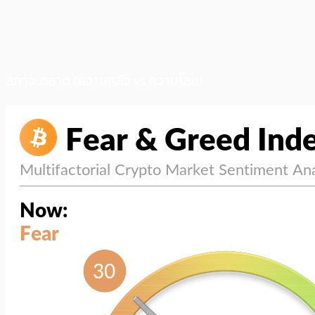
สภาวะตลาด (ความกลัว vs ความโลภ)