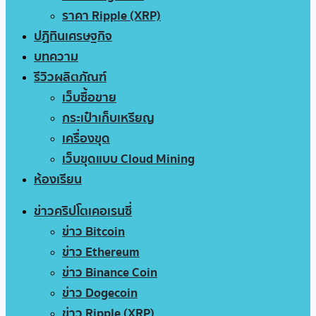
ราคา Ripple (XRP)
ปฏิทินเศรษฐกิจ
บทความ
รีวิวผลิตภัณฑ์
เว็บซื้อขาย
กระเป๋าเก็บเหรียญ
เครื่องขุด
เว็บขุดแบบ Cloud Mining
ห้องเรียน
ข่าวคริปโตเคอเรนซี่
ข่าว Bitcoin
ข่าว Ethereum
ข่าว Binance Coin
ข่าว Dogecoin
ข่าว Ripple (XRP)