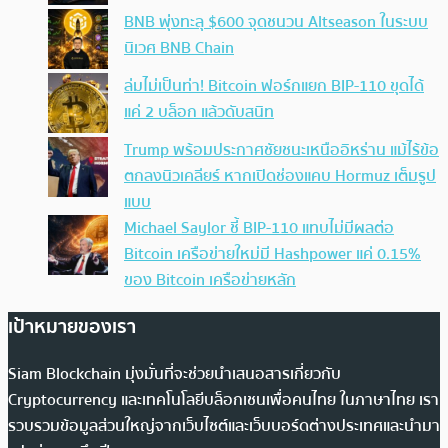
BNB พุ่งทะลุ $600 จุดชนวน Altseason ในระบบ
นิเวศ BNB Chain
ล่มไม่เป็นท่า! Bitcoin ฟอร์กแยก BIP-110 ขุดได้
แค่ 2 บล็อก แล้วดับสนิท
Trump พร้อมประกาศชัยชนะเหนืออิหร่าน แม้ไร้ข้อ
ตกลงนิวเคลียร์ หากเปิดช่องแคบ Hormuz เต็มรูป
แบบ
Michael Saylor ชี้ BIP-110 แทบไม่มีผลต่อ
Bitcoin เครือข่ายใหม่มี Hashpower แค่ 0.15%
ของ Bitcoin เครือข่ายหลัก
เป้าหมายของเรา
Siam Blockchain มุ่งมั่นที่จะช่วยนำเสนอสารเกี่ยวกับ
Cryptocurrency และเทคโนโลยีบล็อกเชนเพื่อคนไทย ในภาษาไทย เรา
รวบรวมข้อมูลส่วนใหญ่จากเว็บไซต์และเว็บบอร์ดต่างประเทศและนำมา