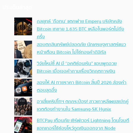
ประเด็นล่าสุด
กลยุทธ์ ‘ถือทน’ แตกพ่าย Empery บริษัทคลัง
Bitcoin เทขาย 1,635 BTC เหลือในพอร์ตไม่ถึง
ครึ่ง
สอบตกสินทรัพย์ปลอดภัย นักเศรษฐศาสตร์แนว
หน้าเตือน Bitcoin ไม่ใช่ทองคำดิจิทัล
วิจัยใหม่ชี้ AI มี “อคติซ่อนเร้น” แอบพูดอวย
Bitcoin เมื่อเจอคำถามเรื่องวิกฤตการเงิน
ลองให้ AI ทายราคา Bitcoin สิ้นปี 2026 ส่องคำ
ตอบสุดอึ้ง
อาเสี่ยคริปโทฯ ตกกระป๋อง! สาวเกาหลีเผยสเปกคู่
เดตต้องทำงานใน Samsung-SK Hynix
BTCPay เตือนภัย เซิร์ฟเวอร์ Lightning โดนโจมตี
แฮกเกอร์ใช้ช่องโหว่ดูดเงินออกจาก Node