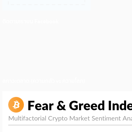
ติดตามเราบน Facebook
สภาวะตลาด (ความกลัว vs ความโลภ)