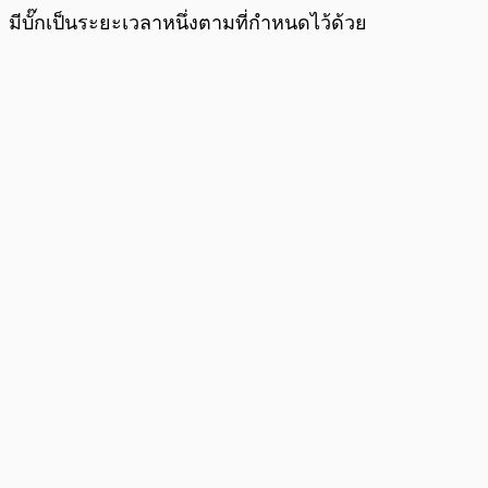
มีบั๊กเป็นระยะเวลาหนึ่งตามที่กำหนดไว้ด้วย