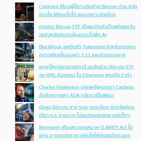
Coldcard เตือนผู้ใช้งานรีบย้าย Bitcoin ด่วน หลัง
ช่องโหว่ยังอุดไม่ได้ และถูกเจาะต่อเนื่อง
กองทุน Bitcoin ETF เจ๊งและปิดตัวเป็นแห่งแรกใน
สหรัฐหลังเงินทุนไหลออกไปฝั่ง AI
BlackRock ลุยเปิดตัว Tokenized สำหรับกองทุน
ตลาดเงินยุโรปมูลค่า 3.11 แสนล้านดอลลาร์
แบงก์ใหญ่สุดของอิตาลี ลดสัดส่วน Bitcoin ETF
ลง 99% หันลงทุน ใน Ethereum แทนถึง 3 เท่า
Charles Hoskinson ปลุกพลังคอมมูฯ Cardano
ลั่นต้องการพา ADA กลับมาเป็นผู้ชนะ
นักขุด Bitcoin สาย Solo เจอบล็อก รับทรัพย์คน
เดียว 6.6 ล้านบาท ไม่สนวิกฤตศรัทธาคริปโทฯ
Bernstein เตือนหากกฎหมาย CLARITY Act ไม่
ผ่าน อาจกดดันราคาคริปโตให้ดิ่งลงอีกระลอก