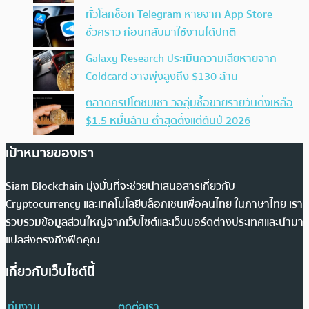
ทั่วโลกช็อก Telegram หายจาก App Store
ชั่วคราว ก่อนกลับมาใช้งานได้ปกติ
Galaxy Research ประเมินความเสียหายจาก
Coldcard อาจพุ่งสูงถึง $130 ล้าน
ตลาดคริปโตซบเซา วอลุ่มซื้อขายรายวันดิ่งเหลือ
$1.5 หมื่นล้าน ต่ำสุดตั้งแต่ต้นปี 2026
เป้าหมายของเรา
Siam Blockchain มุ่งมั่นที่จะช่วยนำเสนอสารเกี่ยวกับ
Cryptocurrency และเทคโนโลยีบล็อกเชนเพื่อคนไทย ในภาษาไทย เรา
รวบรวมข้อมูลส่วนใหญ่จากเว็บไซต์และเว็บบอร์ดต่างประเทศและนำมา
แปลส่งตรงถึงฟีดคุณ
เกี่ยวกับเว็บไซต์นี้
ทีมงาน
ติดต่อเรา