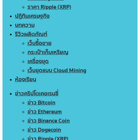
ราคา Ripple (XRP)
ปฏิทินเศรษฐกิจ
บทความ
รีวิวผลิตภัณฑ์
เว็บซื้อขาย
กระเป๋าเก็บเหรียญ
เครื่องขุด
เว็บขุดแบบ Cloud Mining
ห้องเรียน
ข่าวคริปโตเคอเรนซี่
ข่าว Bitcoin
ข่าว Ethereum
ข่าว Binance Coin
ข่าว Dogecoin
ข่าว Ripple (XRP)