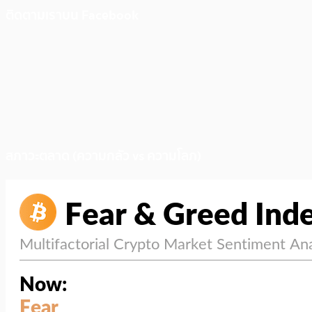
ติดตามเราบน Facebook
สภาวะตลาด (ความกลัว vs ความโลภ)