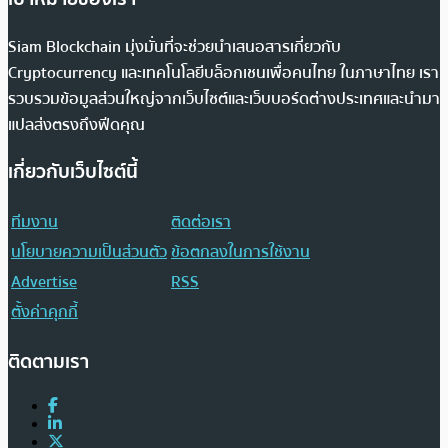
Siam Blockchain มุ่งมั่นที่จะช่วยนำเสนอสารเกี่ยวกับ
Cryptocurrency และเทคโนโลยีบล็อกเชนเพื่อคนไทย ในภาษาไทย เรา
รวบรวมข้อมูลส่วนใหญ่จากเว็บไซต์และเว็บบอร์ดต่างประเทศและนำมา
แปลส่งตรงถึงฟีดคุณ
เกี่ยวกับเว็บไซต์นี้
ทีมงาน
ติดต่อเรา
นโยบายความเป็นส่วนตัว
ข้อตกลงในการใช้งาน
Advertise
RSS
ตั้งค่าคุกกี้
ติดตามเรา