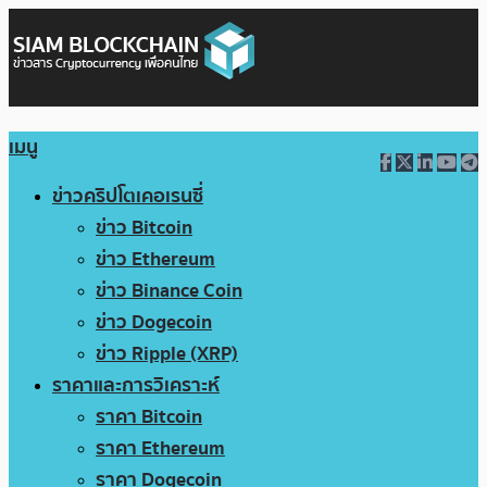
เมนู
ข่าวคริปโตเคอเรนซี่
ข่าว Bitcoin
ข่าว Ethereum
ข่าว Binance Coin
ข่าว Dogecoin
ข่าว Ripple (XRP)
ราคาและการวิเคราะห์
ราคา Bitcoin
ราคา Ethereum
ราคา Dogecoin