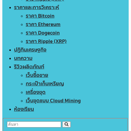
ราคาและการวิเคราะห์
ราคา Bitcoin
ราคา Ethereum
ราคา Dogecoin
ราคา Ripple (XRP)
ปฏิทินเศรษฐกิจ
บทความ
รีวิวผลิตภัณฑ์
เว็บซื้อขาย
กระเป๋าเก็บเหรียญ
เครื่องขุด
เว็บขุดแบบ Cloud Mining
ห้องเรียน