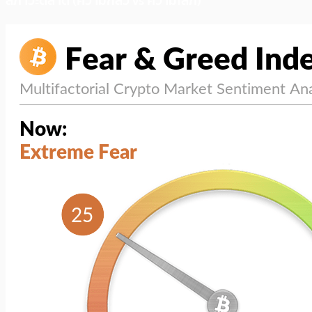
สภาวะตลาด (ความกลัว vs ความโลภ)