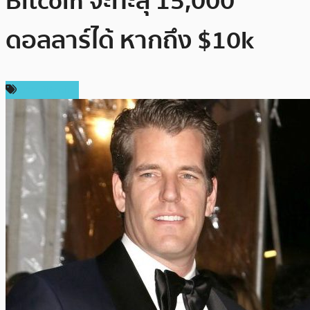
Bitcoin จะทะลุ 15,000
ดอลลาร์ได้ หากถึง $10k
ข่าว Bitcoin