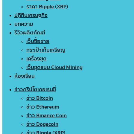
ราคา Ripple (XRP)
ปฏิทินเศรษฐกิจ
บทความ
รีวิวผลิตภัณฑ์
เว็บซื้อขาย
กระเป๋าเก็บเหรียญ
เครื่องขุด
เว็บขุดแบบ Cloud Mining
ห้องเรียน
ข่าวคริปโตเคอเรนซี่
ข่าว Bitcoin
ข่าว Ethereum
ข่าว Binance Coin
ข่าว Dogecoin
ข่าว Ripple (XRP)