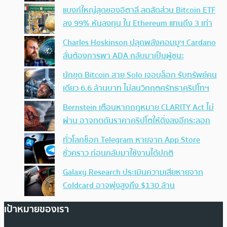
แบงก์ใหญ่สุดของอิตาลี ลดสัดส่วน Bitcoin ETF
ลง 99% หันลงทุน ใน Ethereum แทนถึง 3 เท่า
Charles Hoskinson ปลุกพลังคอมมูฯ Cardano
ลั่นต้องการพา ADA กลับมาเป็นผู้ชนะ
นักขุด Bitcoin สาย Solo เจอบล็อก รับทรัพย์คน
เดียว 6.6 ล้านบาท ไม่สนวิกฤตศรัทธาคริปโทฯ
Bernstein เตือนหากกฎหมาย CLARITY Act ไม่
ผ่าน อาจกดดันราคาคริปโตให้ดิ่งลงอีกระลอก
ทั่วโลกช็อก Telegram หายจาก App Store
ชั่วคราว ก่อนกลับมาใช้งานได้ปกติ
Galaxy Research ประเมินความเสียหายจาก
Coldcard อาจพุ่งสูงถึง $130 ล้าน
เป้าหมายของเรา