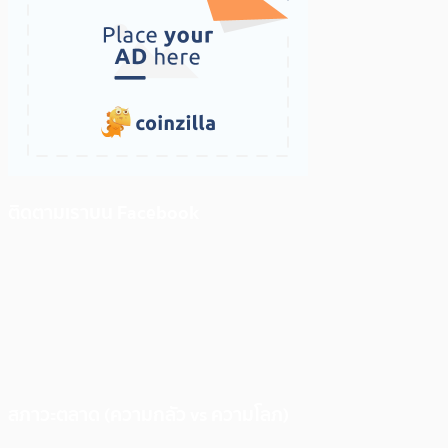
ติดตามเราบน Facebook
สภาวะตลาด (ความกลัว vs ความโลภ)