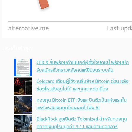
ประเด็นล่าสุด
CLICX ลั่นพร้อมดำเนินคดีผู้ตั้งใจบิดหนี้ พร้อมปิด
รับสมัครชั่วคราวหลังคนแห่ยื่นจนระบบล้น
Coldcard เตือนผู้ใช้งานรีบย้าย Bitcoin ด่วน หลัง
ช่องโหว่ยังอุดไม่ได้ และถูกเจาะต่อเนื่อง
กองทุน Bitcoin ETF เจ๊งและปิดตัวเป็นแห่งแรกใน
สหรัฐหลังเงินทุนไหลออกไปฝั่ง AI
BlackRock ลุยเปิดตัว Tokenized สำหรับกองทุน
ตลาดเงินยุโรปมูลค่า 3.11 แสนล้านดอลลาร์