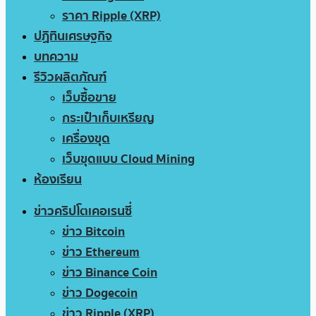
ราคา Ripple (XRP)
ปฏิทินเศรษฐกิจ
บทความ
รีวิวผลิตภัณฑ์
เว็บซื้อขาย
กระเป๋าเก็บเหรียญ
เครื่องขุด
เว็บขุดแบบ Cloud Mining
ห้องเรียน
ข่าวคริปโตเคอเรนซี่
ข่าว Bitcoin
ข่าว Ethereum
ข่าว Binance Coin
ข่าว Dogecoin
ข่าว Ripple (XRP)