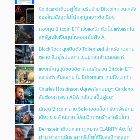
Coldcard เตือนผู้ใช้งานรีบย้าย Bitcoin ด่วน หลัง
ช่องโหว่ยังอุดไม่ได้ และถูกเจาะต่อเนื่อง
กองทุน Bitcoin ETF เจ๊งและปิดตัวเป็นแห่งแรกใน
สหรัฐหลังเงินทุนไหลออกไปฝั่ง AI
BlackRock ลุยเปิดตัว Tokenized สำหรับกองทุน
ตลาดเงินยุโรปมูลค่า 3.11 แสนล้านดอลลาร์
แบงก์ใหญ่สุดของอิตาลี ลดสัดส่วน Bitcoin ETF
ลง 99% หันลงทุน ใน Ethereum แทนถึง 3 เท่า
Charles Hoskinson ปลุกพลังคอมมูฯ Cardano
ลั่นต้องการพา ADA กลับมาเป็นผู้ชนะ
นักขุด Bitcoin สาย Solo เจอบล็อก รับทรัพย์คน
เดียว 6.6 ล้านบาท ไม่สนวิกฤตศรัทธาคริปโทฯ
Bernstein เตือนหากกฎหมาย CLARITY Act ไม่
ผ่าน อาจกดดันราคาคริปโตให้ดิ่งลงอีกระลอก