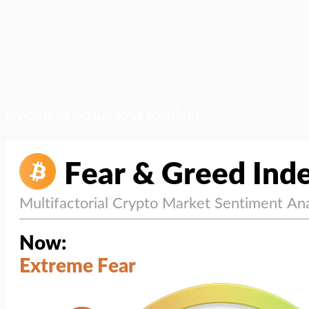
สภาวะตลาด (ความกลัว vs ความโลภ)