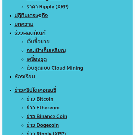
ราคา Ripple (XRP)
ปฏิทินเศรษฐกิจ
บทความ
รีวิวผลิตภัณฑ์
เว็บซื้อขาย
กระเป๋าเก็บเหรียญ
เครื่องขุด
เว็บขุดแบบ Cloud Mining
ห้องเรียน
ข่าวคริปโตเคอเรนซี่
ข่าว Bitcoin
ข่าว Ethereum
ข่าว Binance Coin
ข่าว Dogecoin
ข่าว Ripple (XRP)