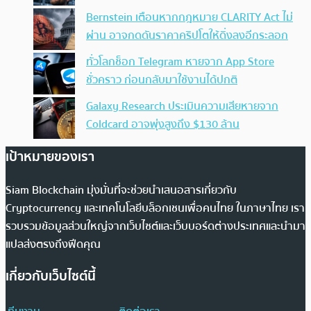
Bernstein เตือนหากกฎหมาย CLARITY Act ไม่
ผ่าน อาจกดดันราคาคริปโตให้ดิ่งลงอีกระลอก
ทั่วโลกช็อก Telegram หายจาก App Store
ชั่วคราว ก่อนกลับมาใช้งานได้ปกติ
Galaxy Research ประเมินความเสียหายจาก
Coldcard อาจพุ่งสูงถึง $130 ล้าน
เป้าหมายของเรา
Siam Blockchain มุ่งมั่นที่จะช่วยนำเสนอสารเกี่ยวกับ
Cryptocurrency และเทคโนโลยีบล็อกเชนเพื่อคนไทย ในภาษาไทย เรา
รวบรวมข้อมูลส่วนใหญ่จากเว็บไซต์และเว็บบอร์ดต่างประเทศและนำมา
แปลส่งตรงถึงฟีดคุณ
เกี่ยวกับเว็บไซต์นี้