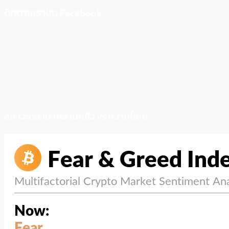
ติดตามเราบน Facebook
สภาวะตลาด (ความกลัว vs ความโลภ)