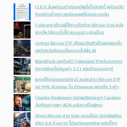
CLICX ลั่นพร้อมดำเนินคดีผู้ตั้งใจบิดหนี้ พร้อมปิด
รับสมัครชั่วคราวหลังคนแห่ยื่นจนระบบล้น
Coldcard เตือนผู้ใช้งานรีบย้าย Bitcoin ด่วน หลัง
ช่องโหว่ยังอุดไม่ได้ และถูกเจาะต่อเนื่อง
กองทุน Bitcoin ETF เจ๊งและปิดตัวเป็นแห่งแรกใน
สหรัฐหลังเงินทุนไหลออกไปฝั่ง AI
BlackRock ลุยเปิดตัว Tokenized สำหรับกองทุน
ตลาดเงินยุโรปมูลค่า 3.11 แสนล้านดอลลาร์
แบงก์ใหญ่สุดของอิตาลี ลดสัดส่วน Bitcoin ETF
ลง 99% หันลงทุน ใน Ethereum แทนถึง 3 เท่า
Charles Hoskinson ปลุกพลังคอมมูฯ Cardano
ลั่นต้องการพา ADA กลับมาเป็นผู้ชนะ
นักขุด Bitcoin สาย Solo เจอบล็อก รับทรัพย์คน
เดียว 6.6 ล้านบาท ไม่สนวิกฤตศรัทธาคริปโทฯ