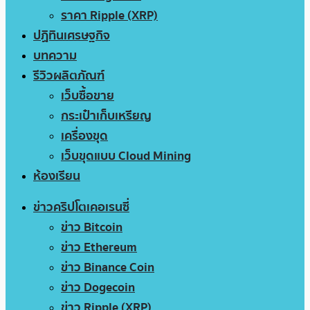
ราคา Ripple (XRP)
ปฏิทินเศรษฐกิจ
บทความ
รีวิวผลิตภัณฑ์
เว็บซื้อขาย
กระเป๋าเก็บเหรียญ
เครื่องขุด
เว็บขุดแบบ Cloud Mining
ห้องเรียน
ข่าวคริปโตเคอเรนซี่
ข่าว Bitcoin
ข่าว Ethereum
ข่าว Binance Coin
ข่าว Dogecoin
ข่าว Ripple (XRP)