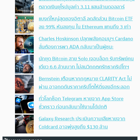
ตลาดเงินยุโรปมูลค่า 3.11 แสนล้านดอลลาร์
แบงก์ใหญ่สุดของอิตาลี ลดสัดส่วน Bitcoin ETF
ลง 99% หันลงทุน ใน Ethereum แทนถึง 3 เท่า
Charles Hoskinson ปลุกพลังคอมมูฯ Cardano
ลั่นต้องการพา ADA กลับมาเป็นผู้ชนะ
นักขุด Bitcoin สาย Solo เจอบล็อก รับทรัพย์คน
เดียว 6.6 ล้านบาท ไม่สนวิกฤตศรัทธาคริปโทฯ
Bernstein เตือนหากกฎหมาย CLARITY Act ไม่
ผ่าน อาจกดดันราคาคริปโตให้ดิ่งลงอีกระลอก
ทั่วโลกช็อก Telegram หายจาก App Store
ชั่วคราว ก่อนกลับมาใช้งานได้ปกติ
Galaxy Research ประเมินความเสียหายจาก
Coldcard อาจพุ่งสูงถึง $130 ล้าน