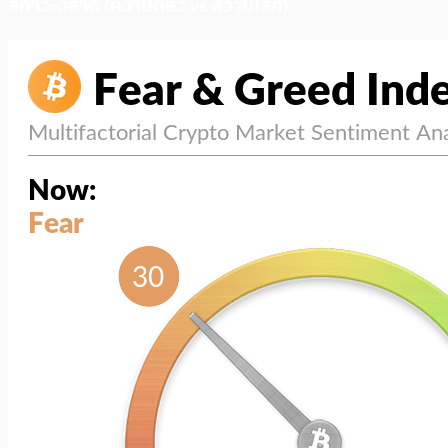
สภาวะตลาด (ความกลัว vs ความโลภ)