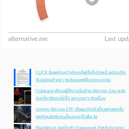
ประเด็นล่าสุด
CLICX ลั่นพร้อมดำเนินคดีผู้ตั้งใจบิดหนี้ พร้อมปิด
รับสมัครชั่วคราวหลังคนแห่ยื่นจนระบบล้น
Coldcard เตือนผู้ใช้งานรีบย้าย Bitcoin ด่วน หลัง
ช่องโหว่ยังอุดไม่ได้ และถูกเจาะต่อเนื่อง
กองทุน Bitcoin ETF เจ๊งและปิดตัวเป็นแห่งแรกใน
สหรัฐหลังเงินทุนไหลออกไปฝั่ง AI
BlackRock ลุยเปิดตัว Tokenized สำหรับกองทุน