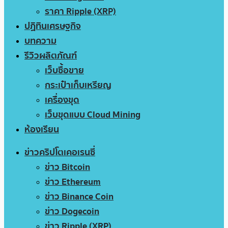
ราคา Ripple (XRP)
ปฏิทินเศรษฐกิจ
บทความ
รีวิวผลิตภัณฑ์
เว็บซื้อขาย
กระเป๋าเก็บเหรียญ
เครื่องขุด
เว็บขุดแบบ Cloud Mining
ห้องเรียน
ข่าวคริปโตเคอเรนซี่
ข่าว Bitcoin
ข่าว Ethereum
ข่าว Binance Coin
ข่าว Dogecoin
ข่าว Ripple (XRP)