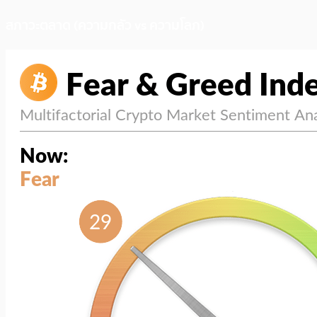
สภาวะตลาด (ความกลัว vs ความโลภ)