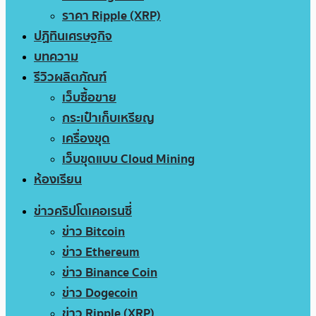
ราคา Ripple (XRP)
ปฏิทินเศรษฐกิจ
บทความ
รีวิวผลิตภัณฑ์
เว็บซื้อขาย
กระเป๋าเก็บเหรียญ
เครื่องขุด
เว็บขุดแบบ Cloud Mining
ห้องเรียน
ข่าวคริปโตเคอเรนซี่
ข่าว Bitcoin
ข่าว Ethereum
ข่าว Binance Coin
ข่าว Dogecoin
ข่าว Ripple (XRP)