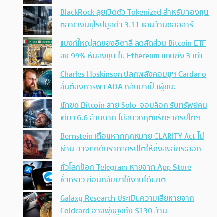
BlackRock ลุยเปิดตัว Tokenized สำหรับกองทุน
ตลาดเงินยุโรปมูลค่า 3.11 แสนล้านดอลลาร์
แบงก์ใหญ่สุดของอิตาลี ลดสัดส่วน Bitcoin ETF
ลง 99% หันลงทุน ใน Ethereum แทนถึง 3 เท่า
Charles Hoskinson ปลุกพลังคอมมูฯ Cardano
ลั่นต้องการพา ADA กลับมาเป็นผู้ชนะ
นักขุด Bitcoin สาย Solo เจอบล็อก รับทรัพย์คน
เดียว 6.6 ล้านบาท ไม่สนวิกฤตศรัทธาคริปโทฯ
Bernstein เตือนหากกฎหมาย CLARITY Act ไม่
ผ่าน อาจกดดันราคาคริปโตให้ดิ่งลงอีกระลอก
ทั่วโลกช็อก Telegram หายจาก App Store
ชั่วคราว ก่อนกลับมาใช้งานได้ปกติ
Galaxy Research ประเมินความเสียหายจาก
Coldcard อาจพุ่งสูงถึง $130 ล้าน