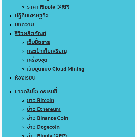
ราคา Ripple (XRP)
ปฏิทินเศรษฐกิจ
บทความ
รีวิวผลิตภัณฑ์
เว็บซื้อขาย
กระเป๋าเก็บเหรียญ
เครื่องขุด
เว็บขุดแบบ Cloud Mining
ห้องเรียน
ข่าวคริปโตเคอเรนซี่
ข่าว Bitcoin
ข่าว Ethereum
ข่าว Binance Coin
ข่าว Dogecoin
ข่าว Ripple (XRP)