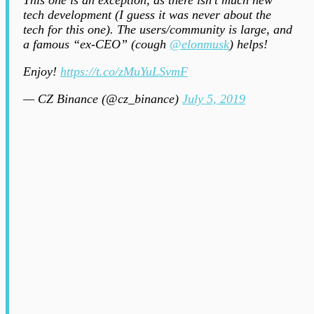
tech development (I guess it was never about the
tech for this one). The users/community is large, and
a famous “ex-CEO” (cough
@elonmusk
) helps!
Enjoy!
https://t.co/zMuYuLSvmF
— CZ Binance (@cz_binance)
July 5, 2019