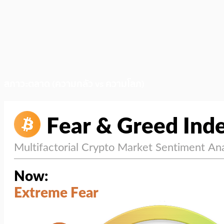
สภาวะตลาด (ความกลัว vs ความโลภ)