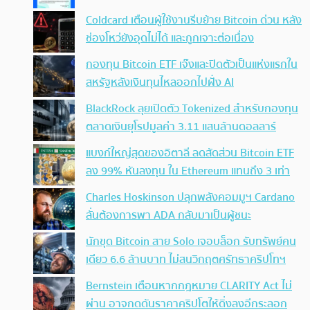
Coldcard เตือนผู้ใช้งานรีบย้าย Bitcoin ด่วน หลัง
ช่องโหว่ยังอุดไม่ได้ และถูกเจาะต่อเนื่อง
กองทุน Bitcoin ETF เจ๊งและปิดตัวเป็นแห่งแรกใน
สหรัฐหลังเงินทุนไหลออกไปฝั่ง AI
BlackRock ลุยเปิดตัว Tokenized สำหรับกองทุน
ตลาดเงินยุโรปมูลค่า 3.11 แสนล้านดอลลาร์
แบงก์ใหญ่สุดของอิตาลี ลดสัดส่วน Bitcoin ETF
ลง 99% หันลงทุน ใน Ethereum แทนถึง 3 เท่า
Charles Hoskinson ปลุกพลังคอมมูฯ Cardano
ลั่นต้องการพา ADA กลับมาเป็นผู้ชนะ
นักขุด Bitcoin สาย Solo เจอบล็อก รับทรัพย์คน
เดียว 6.6 ล้านบาท ไม่สนวิกฤตศรัทธาคริปโทฯ
Bernstein เตือนหากกฎหมาย CLARITY Act ไม่
ผ่าน อาจกดดันราคาคริปโตให้ดิ่งลงอีกระลอก