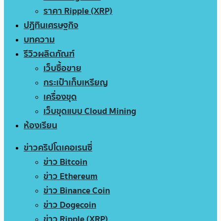
ราคา Ripple (XRP)
ปฏิทินเศรษฐกิจ
บทความ
รีวิวผลิตภัณฑ์
เว็บซื้อขาย
กระเป๋าเก็บเหรียญ
เครื่องขุด
เว็บขุดแบบ Cloud Mining
ห้องเรียน
ข่าวคริปโตเคอเรนซี่
ข่าว Bitcoin
ข่าว Ethereum
ข่าว Binance Coin
ข่าว Dogecoin
ข่าว Ripple (XRP)