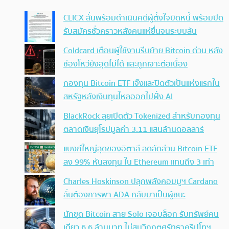
CLICX ลั่นพร้อมดำเนินคดีผู้ตั้งใจบิดหนี้ พร้อมปิด
รับสมัครชั่วคราวหลังคนแห่ยื่นจนระบบล้น
Coldcard เตือนผู้ใช้งานรีบย้าย Bitcoin ด่วน หลัง
ช่องโหว่ยังอุดไม่ได้ และถูกเจาะต่อเนื่อง
กองทุน Bitcoin ETF เจ๊งและปิดตัวเป็นแห่งแรกใน
สหรัฐหลังเงินทุนไหลออกไปฝั่ง AI
BlackRock ลุยเปิดตัว Tokenized สำหรับกองทุน
ตลาดเงินยุโรปมูลค่า 3.11 แสนล้านดอลลาร์
แบงก์ใหญ่สุดของอิตาลี ลดสัดส่วน Bitcoin ETF
ลง 99% หันลงทุน ใน Ethereum แทนถึง 3 เท่า
Charles Hoskinson ปลุกพลังคอมมูฯ Cardano
ลั่นต้องการพา ADA กลับมาเป็นผู้ชนะ
นักขุด Bitcoin สาย Solo เจอบล็อก รับทรัพย์คน
เดียว 6.6 ล้านบาท ไม่สนวิกฤตศรัทธาคริปโทฯ