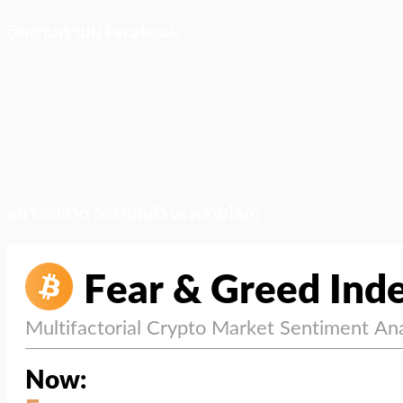
ติดตามเราบน Facebook
สภาวะตลาด (ความกลัว vs ความโลภ)