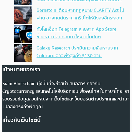
Bernstein เตือนหากกฎหมาย CLARITY Act ไม่
ผ่าน อาจกดดันราคาคริปโตให้ดิ่งลงอีกระลอก
ทั่วโลกช็อก Telegram หายจาก App Store
ชั่วคราว ก่อนกลับมาใช้งานได้ปกติ
Galaxy Research ประเมินความเสียหายจาก
Coldcard อาจพุ่งสูงถึง $130 ล้าน
เป้าหมายของเรา
Siam Blockchain มุ่งมั่นที่จะช่วยนำเสนอสารเกี่ยวกับ
Cryptocurrency และเทคโนโลยีบล็อกเชนเพื่อคนไทย ในภาษาไทย เรา
รวบรวมข้อมูลส่วนใหญ่จากเว็บไซต์และเว็บบอร์ดต่างประเทศและนำมา
แปลส่งตรงถึงฟีดคุณ
เกี่ยวกับเว็บไซต์นี้