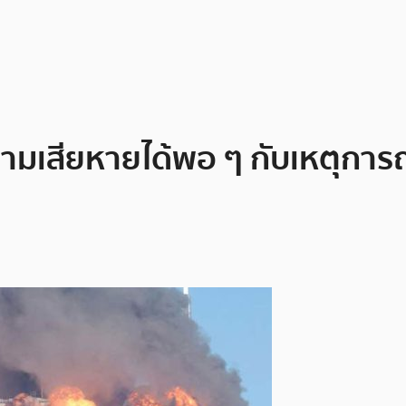
วามเสียหายได้พอ ๆ กับเหตุกา