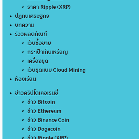
ราคา Ripple (XRP)
ปฏิทินเศรษฐกิจ
บทความ
รีวิวผลิตภัณฑ์
เว็บซื้อขาย
กระเป๋าเก็บเหรียญ
เครื่องขุด
เว็บขุดแบบ Cloud Mining
ห้องเรียน
ข่าวคริปโตเคอเรนซี่
ข่าว Bitcoin
ข่าว Ethereum
ข่าว Binance Coin
ข่าว Dogecoin
ข่าว Ripple (XRP)