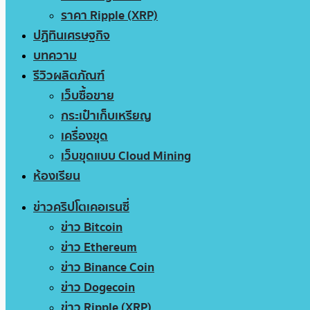
ราคา Ripple (XRP)
ปฏิทินเศรษฐกิจ
บทความ
รีวิวผลิตภัณฑ์
เว็บซื้อขาย
กระเป๋าเก็บเหรียญ
เครื่องขุด
เว็บขุดแบบ Cloud Mining
ห้องเรียน
ข่าวคริปโตเคอเรนซี่
ข่าว Bitcoin
ข่าว Ethereum
ข่าว Binance Coin
ข่าว Dogecoin
ข่าว Ripple (XRP)