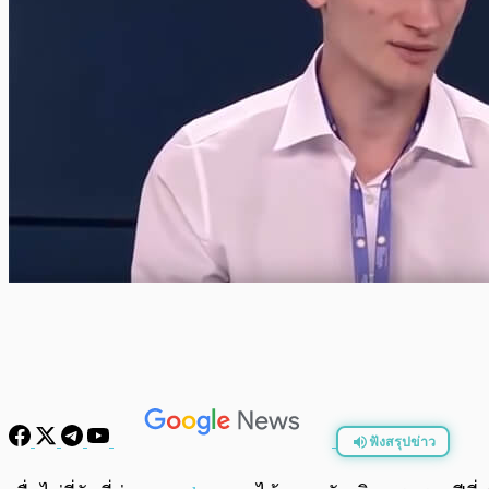
ฟังสรุปข่าว
พร้อมเล่น