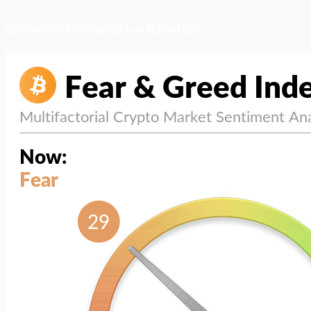
สภาวะตลาด (ความกลัว vs ความโลภ)