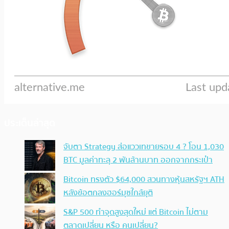
ประเด็นล่าสุด
จับตา Strategy ส่อแววเทขายรอบ 4 ? โอน 1,030
BTC มูลค่าทะลุ 2 พันล้านบาท ออกจากกระเป๋า
Bitcoin ทรงตัว $64,000 สวนทางหุ้นสหรัฐฯ ATH
หลังข้อตกลงฮอร์มุซใกล้ยุติ
S&P 500 ทำจุดสูงสุดใหม่ แต่ Bitcoin ไม่ตาม
ตลาดเปลี่ยน หรือ คนเปลี่ยน?