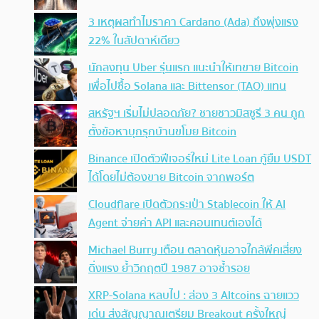
3 เหตุผลทำไมราคา Cardano (Ada) ถึงพุ่งแรง
22% ในสัปดาห์เดียว
นักลงทุน Uber รุ่นแรก แนะนำให้เทขาย Bitcoin
เพื่อไปซื้อ Solana และ Bittensor (TAO) แทน
สหรัฐฯ เริ่มไม่ปลอดภัย? ชายชาวมิสซูรี 3 คน ถูก
ตั้งข้อหาบุกรุกบ้านขโมย Bitcoin
Binance เปิดตัวฟีเจอร์ใหม่ Lite Loan กู้ยืม USDT
ได้โดยไม่ต้องขาย Bitcoin จากพอร์ต
Cloudflare เปิดตัวกระเป๋า Stablecoin ให้ AI
Agent จ่ายค่า API และคอนเทนต์เองได้
Michael Burry เตือน ตลาดหุ้นอาจใกล้พีคเสี่ยง
ดิ่งแรง ย้ำวิกฤตปี 1987 อาจซ้ำรอย
XRP-Solana หลบไป : ส่อง 3 Altcoins ฉายแวว
เด่น ส่งสัญญาณเตรียม Breakout ครั้งใหญ่