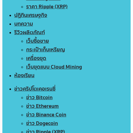
ราคา Ripple (XRP)
ปฏิทินเศรษฐกิจ
บทความ
รีวิวผลิตภัณฑ์
เว็บซื้อขาย
กระเป๋าเก็บเหรียญ
เครื่องขุด
เว็บขุดแบบ Cloud Mining
ห้องเรียน
ข่าวคริปโตเคอเรนซี่
ข่าว Bitcoin
ข่าว Ethereum
ข่าว Binance Coin
ข่าว Dogecoin
ข่าว Ripple (XRP)