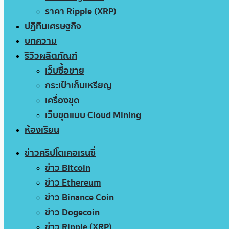
ราคา Ripple (XRP)
ปฏิทินเศรษฐกิจ
บทความ
รีวิวผลิตภัณฑ์
เว็บซื้อขาย
กระเป๋าเก็บเหรียญ
เครื่องขุด
เว็บขุดแบบ Cloud Mining
ห้องเรียน
ข่าวคริปโตเคอเรนซี่
ข่าว Bitcoin
ข่าว Ethereum
ข่าว Binance Coin
ข่าว Dogecoin
ข่าว Ripple (XRP)