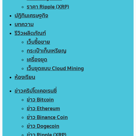
ราคา Ripple (XRP)
ปฏิทินเศรษฐกิจ
บทความ
รีวิวผลิตภัณฑ์
เว็บซื้อขาย
กระเป๋าเก็บเหรียญ
เครื่องขุด
เว็บขุดแบบ Cloud Mining
ห้องเรียน
ข่าวคริปโตเคอเรนซี่
ข่าว Bitcoin
ข่าว Ethereum
ข่าว Binance Coin
ข่าว Dogecoin
ข่าว Ripple (XRP)