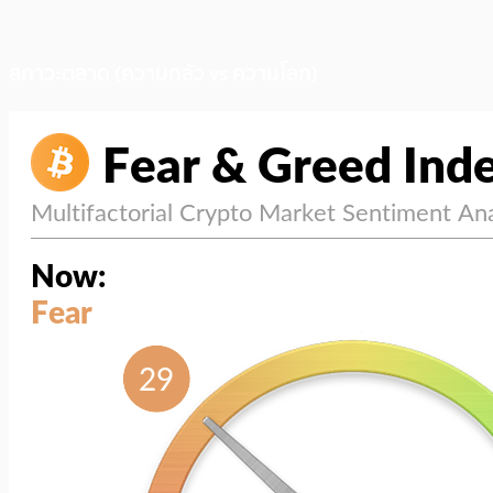
สภาวะตลาด (ความกลัว vs ความโลภ)