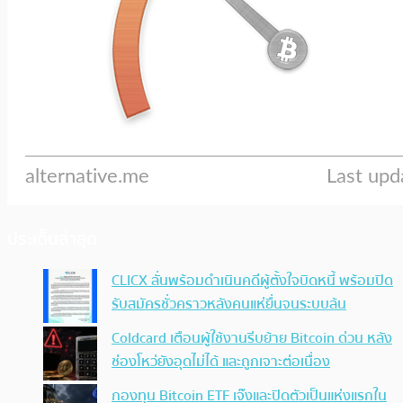
ประเด็นล่าสุด
CLICX ลั่นพร้อมดำเนินคดีผู้ตั้งใจบิดหนี้ พร้อมปิด
รับสมัครชั่วคราวหลังคนแห่ยื่นจนระบบล้น
Coldcard เตือนผู้ใช้งานรีบย้าย Bitcoin ด่วน หลัง
ช่องโหว่ยังอุดไม่ได้ และถูกเจาะต่อเนื่อง
กองทุน Bitcoin ETF เจ๊งและปิดตัวเป็นแห่งแรกใน