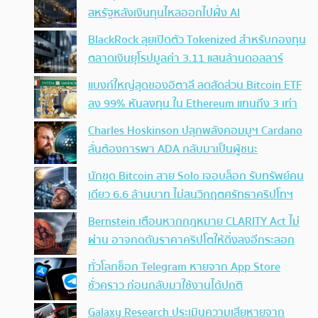
สหรัฐหลังเงินทุนไหลออกไปฝั่ง AI
BlackRock ลุยเปิดตัว Tokenized สำหรับกองทุน
ตลาดเงินยุโรปมูลค่า 3.11 แสนล้านดอลลาร์
แบงก์ใหญ่สุดของอิตาลี ลดสัดส่วน Bitcoin ETF
ลง 99% หันลงทุน ใน Ethereum แทนถึง 3 เท่า
Charles Hoskinson ปลุกพลังคอมมูฯ Cardano
ลั่นต้องการพา ADA กลับมาเป็นผู้ชนะ
นักขุด Bitcoin สาย Solo เจอบล็อก รับทรัพย์คน
เดียว 6.6 ล้านบาท ไม่สนวิกฤตศรัทธาคริปโทฯ
Bernstein เตือนหากกฎหมาย CLARITY Act ไม่
ผ่าน อาจกดดันราคาคริปโตให้ดิ่งลงอีกระลอก
ทั่วโลกช็อก Telegram หายจาก App Store
ชั่วคราว ก่อนกลับมาใช้งานได้ปกติ
Galaxy Research ประเมินความเสียหายจาก