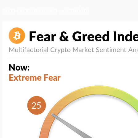
สภาวะตลาด (ความกลัว vs ความโลภ)