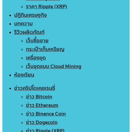
ราคา Ripple (XRP)
ปฏิทินเศรษฐกิจ
บทความ
รีวิวผลิตภัณฑ์
เว็บซื้อขาย
กระเป๋าเก็บเหรียญ
เครื่องขุด
เว็บขุดแบบ Cloud Mining
ห้องเรียน
ข่าวคริปโตเคอเรนซี่
ข่าว Bitcoin
ข่าว Ethereum
ข่าว Binance Coin
ข่าว Dogecoin
ข่าว Ripple (XRP)