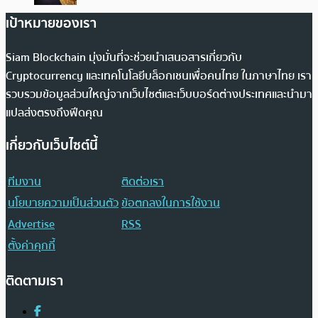
เป้าหมายของเรา
Siam Blockchain มุ่งมั่นที่จะช่วยนำเสนอสารเกี่ยวกับ
Cryptocurrency และเทคโนโลยีบล็อกเชนเพื่อคนไทย ในภาษาไทย เรา
รวบรวมข้อมูลส่วนใหญ่จากเว็บไซต์และเว็บบอร์ดต่างประเทศและนำมา
แปลส่งตรงถึงฟีดคุณ
เกี่ยวกับเว็บไซต์นี้
ทีมงาน
ติดต่อเรา
นโยบายความเป็นส่วนตัว
ข้อตกลงในการใช้งาน
Advertise
RSS
ตั้งค่าคุกกี้
ติดตามเรา