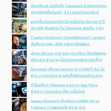
BlackRock ลุยเปิดตัว Tokenized สำหรับกองทุน
ตลาดเงินยุโรปมูลค่า 3.11 แสนล้านดอลลาร์
แบงก์ใหญ่สุดของอิตาลี ลดสัดส่วน Bitcoin ETF
ลง 99% หันลงทุน ใน Ethereum แทนถึง 3 เท่า
Charles Hoskinson ปลุกพลังคอมมูฯ Cardano
ลั่นต้องการพา ADA กลับมาเป็นผู้ชนะ
นักขุด Bitcoin สาย Solo เจอบล็อก รับทรัพย์คน
เดียว 6.6 ล้านบาท ไม่สนวิกฤตศรัทธาคริปโทฯ
Bernstein เตือนหากกฎหมาย CLARITY Act ไม่
ผ่าน อาจกดดันราคาคริปโตให้ดิ่งลงอีกระลอก
ทั่วโลกช็อก Telegram หายจาก App Store
ชั่วคราว ก่อนกลับมาใช้งานได้ปกติ
Galaxy Research ประเมินความเสียหายจาก
Coldcard อาจพุ่งสูงถึง $130 ล้าน