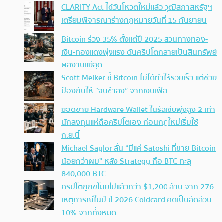
CLARITY Act ได้วันโหวตใหม่แล้ว วุฒิสภาสหรัฐฯ
เตรียมพิจารณาร่างกฎหมายวันที่ 15 กันยายน
Bitcoin ร่วง 35% ตั้งแต่ปี 2025 สวนทางทอง-
เงิน-ทองแดงพุ่งแรง ดันคริปโตกลายเป็นสินทรัพย์
ผลงานแย่สุด
Scott Melker ชี้ Bitcoin ไม่ได้ทำให้รวยเร็ว แต่ช่วย
ป้องกันให้ “จนช้าลง” จากเงินเฟ้อ
ยอดขาย Hardware Wallet ในรัสเซียพุ่งสูง 2 เท่า
นักลงทุนแห่ถือคริปโตเอง ก่อนกฎใหม่เริ่มใช้
ก.ย.นี้
Michael Saylor ลั่น “มีแค่ Satoshi ที่ขาย Bitcoin
น้อยกว่าผม” หลัง Strategy ถือ BTC ทะลุ
840,000 BTC
คริปโตถูกขโมยไปแล้วกว่า $1,200 ล้าน จาก 276
เหตุการณ์ในปี ปี 2026 Coldcard คิดเป็นสัดส่วน
10% จากทั้งหมด