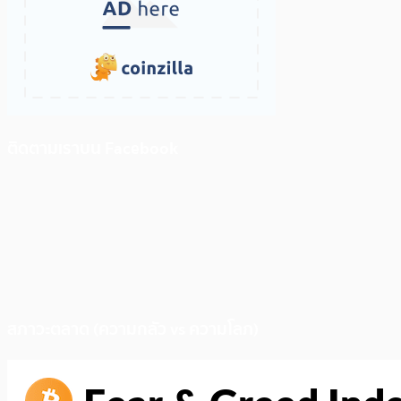
ติดตามเราบน Facebook
สภาวะตลาด (ความกลัว vs ความโลภ)