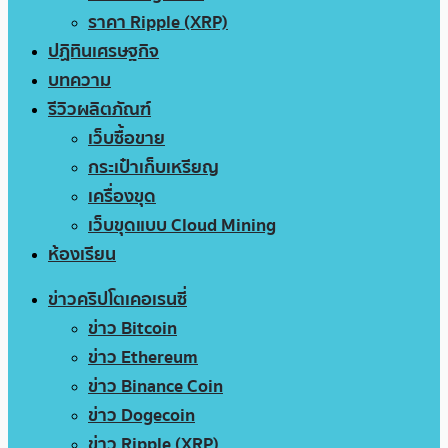
ราคา Ripple (XRP)
ปฏิทินเศรษฐกิจ
บทความ
รีวิวผลิตภัณฑ์
เว็บซื้อขาย
กระเป๋าเก็บเหรียญ
เครื่องขุด
เว็บขุดแบบ Cloud Mining
ห้องเรียน
ข่าวคริปโตเคอเรนซี่
ข่าว Bitcoin
ข่าว Ethereum
ข่าว Binance Coin
ข่าว Dogecoin
ข่าว Ripple (XRP)