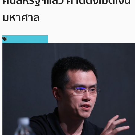
คนสหรัฐฯแล้ว คาดดึงเม็ดเงิน
มหาศาล
ข่าวคริปโตเคอเรนซี่