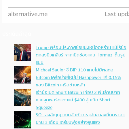
ประเด็นล่าสุด
Trump พร้อมประกาศชัยชนะเหนืออิหร่าน แม้ไร้ข้อ
ตกลงนิวเคลียร์ หากเปิดช่องแคบ Hormuz เต็มรูป
แบบ
Michael Saylor ชี้ BIP-110 แทบไม่มีผลต่อ
Bitcoin เครือข่ายใหม่มี Hashpower แค่ 0.15%
ของ Bitcoin เครือข่ายหลัก
เจ้ามือเปิด Short Bitcoin เกือบ 2 พันล้านบาท
ห่างจุดพอร์ตแตกแค่ $400 ลุ้นเกิด Short
Squeeze
SOL ส่งสัญญาณกลับตัว ทะลุเส้นขาลงที่กดราคา
นาน 3 เดือน เตรียมพุ่งอย่างรุนแรง