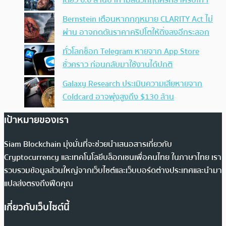
Bernstein เตือนหากกฎหมาย CLARITY Act ไม่
ผ่าน อาจกดดันราคาคริปโตให้ดิ่งลงอีกระลอก
ทั่วโลกช็อก Telegram หายจาก App Store
ชั่วคราว ก่อนกลับมาใช้งานได้ปกติ
Galaxy Research ประเมินความเสียหายจาก
Coldcard อาจพุ่งสูงถึง $130 ล้าน
เป้าหมายของเรา
Siam Blockchain มุ่งมั่นที่จะช่วยนำเสนอสารเกี่ยวกับ
Cryptocurrency และเทคโนโลยีบล็อกเชนเพื่อคนไทย ในภาษาไทย เรา
รวบรวมข้อมูลส่วนใหญ่จากเว็บไซต์และเว็บบอร์ดต่างประเทศและนำมา
แปลส่งตรงถึงฟีดคุณ
เกี่ยวกับเว็บไซต์นี้