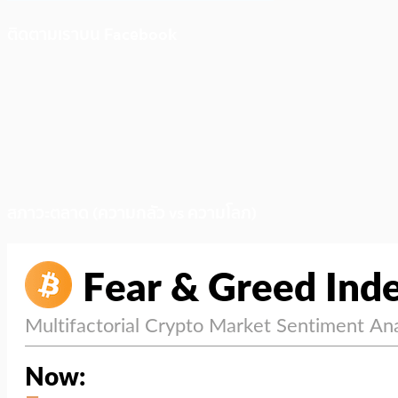
ติดตามเราบน Facebook
สภาวะตลาด (ความกลัว vs ความโลภ)