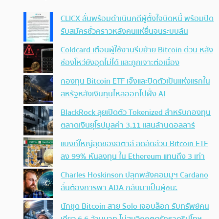
CLICX ลั่นพร้อมดำเนินคดีผู้ตั้งใจบิดหนี้ พร้อมปิด
รับสมัครชั่วคราวหลังคนแห่ยื่นจนระบบล้น
Coldcard เตือนผู้ใช้งานรีบย้าย Bitcoin ด่วน หลัง
ช่องโหว่ยังอุดไม่ได้ และถูกเจาะต่อเนื่อง
กองทุน Bitcoin ETF เจ๊งและปิดตัวเป็นแห่งแรกใน
สหรัฐหลังเงินทุนไหลออกไปฝั่ง AI
BlackRock ลุยเปิดตัว Tokenized สำหรับกองทุน
ตลาดเงินยุโรปมูลค่า 3.11 แสนล้านดอลลาร์
แบงก์ใหญ่สุดของอิตาลี ลดสัดส่วน Bitcoin ETF
ลง 99% หันลงทุน ใน Ethereum แทนถึง 3 เท่า
Charles Hoskinson ปลุกพลังคอมมูฯ Cardano
ลั่นต้องการพา ADA กลับมาเป็นผู้ชนะ
นักขุด Bitcoin สาย Solo เจอบล็อก รับทรัพย์คน
เดียว 6.6 ล้านบาท ไม่สนวิกฤตศรัทธาคริปโทฯ