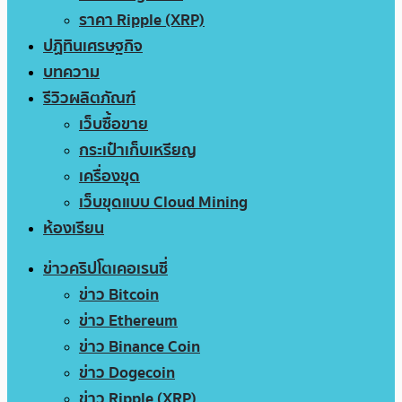
ราคา Ripple (XRP)
ปฏิทินเศรษฐกิจ
บทความ
รีวิวผลิตภัณฑ์
เว็บซื้อขาย
กระเป๋าเก็บเหรียญ
เครื่องขุด
เว็บขุดแบบ Cloud Mining
ห้องเรียน
ข่าวคริปโตเคอเรนซี่
ข่าว Bitcoin
ข่าว Ethereum
ข่าว Binance Coin
ข่าว Dogecoin
ข่าว Ripple (XRP)