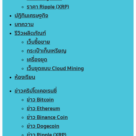
ราคา Ripple (XRP)
ปฏิทินเศรษฐกิจ
บทความ
รีวิวผลิตภัณฑ์
เว็บซื้อขาย
กระเป๋าเก็บเหรียญ
เครื่องขุด
เว็บขุดแบบ Cloud Mining
ห้องเรียน
ข่าวคริปโตเคอเรนซี่
ข่าว Bitcoin
ข่าว Ethereum
ข่าว Binance Coin
ข่าว Dogecoin
ข่าว Ripple (XRP)