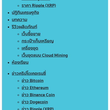
ราคา Ripple (XRP)
ปฏิทินเศรษฐกิจ
บทความ
รีวิวผลิตภัณฑ์
เว็บซื้อขาย
กระเป๋าเก็บเหรียญ
เครื่องขุด
เว็บขุดแบบ Cloud Mining
ห้องเรียน
ข่าวคริปโตเคอเรนซี่
ข่าว Bitcoin
ข่าว Ethereum
ข่าว Binance Coin
ข่าว Dogecoin
ข่าว Ripple (XRP)