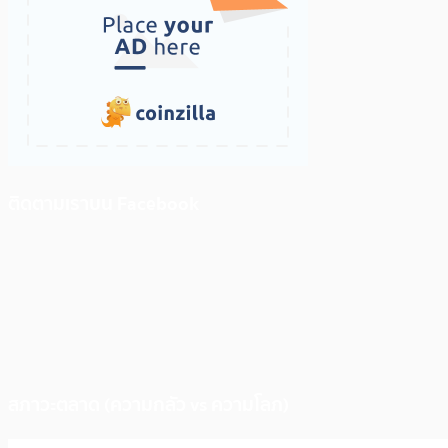
ติดตามเราบน Facebook
สภาวะตลาด (ความกลัว vs ความโลภ)