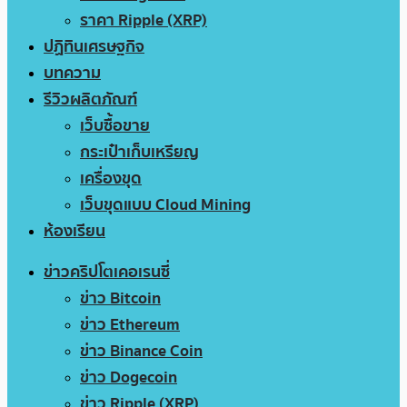
ราคา Ripple (XRP)
ปฏิทินเศรษฐกิจ
บทความ
รีวิวผลิตภัณฑ์
เว็บซื้อขาย
กระเป๋าเก็บเหรียญ
เครื่องขุด
เว็บขุดแบบ Cloud Mining
ห้องเรียน
ข่าวคริปโตเคอเรนซี่
ข่าว Bitcoin
ข่าว Ethereum
ข่าว Binance Coin
ข่าว Dogecoin
ข่าว Ripple (XRP)