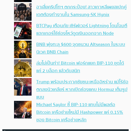
อาเสี่ยคริปโทฯ ตกกระป๋อง! สาวเกาหลีเผยสเปกคู่
เดตต้องทำงานใน Samsung-SK Hynix
BTCPay เตือนภัย เซิร์ฟเวอร์ Lightning โดนโจมตี
แฮกเกอร์ใช้ช่องโหว่ดูดเงินออกจาก Node
BNB พุ่งทะลุ $600 จุดชนวน Altseason ในระบบ
นิเวศ BNB Chain
ล่มไม่เป็นท่า! Bitcoin ฟอร์กแยก BIP-110 ขุดได้
แค่ 2 บล็อก แล้วดับสนิท
Trump พร้อมประกาศชัยชนะเหนืออิหร่าน แม้ไร้ข้อ
ตกลงนิวเคลียร์ หากเปิดช่องแคบ Hormuz เต็มรูป
แบบ
Michael Saylor ชี้ BIP-110 แทบไม่มีผลต่อ
Bitcoin เครือข่ายใหม่มี Hashpower แค่ 0.15%
ของ Bitcoin เครือข่ายหลัก