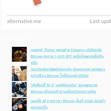
ประเด็นล่าสุด
กลยุทธ์ ‘ถือทน’ แตกพ่าย Empery บริษัทคลัง
Bitcoin เทขาย 1,635 BTC เหลือในพอร์ตไม่ถึง
ครึ่ง
สอบตกสินทรัพย์ปลอดภัย นักเศรษฐศาสตร์แนว
หน้าเตือน Bitcoin ไม่ใช่ทองคำดิจิทัล
วิจัยใหม่ชี้ AI มี “อคติซ่อนเร้น” แอบพูดอวย
Bitcoin เมื่อเจอคำถามเรื่องวิกฤตการเงิน
ลองให้ AI ทายราคา Bitcoin สิ้นปี 2026 ส่องคำ
ตอบสุดอึ้ง