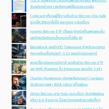
CLICX ลั่นพร้อมดำเนินคดีผู้ตั้งใจบิดหนี้ พร้อมปิด
รับสมัครชั่วคราวหลังคนแห่ยื่นจนระบบล้น
Coldcard เตือนผู้ใช้งานรีบย้าย Bitcoin ด่วน หลัง
ช่องโหว่ยังอุดไม่ได้ และถูกเจาะต่อเนื่อง
กองทุน Bitcoin ETF เจ๊งและปิดตัวเป็นแห่งแรกใน
สหรัฐหลังเงินทุนไหลออกไปฝั่ง AI
BlackRock ลุยเปิดตัว Tokenized สำหรับกองทุน
ตลาดเงินยุโรปมูลค่า 3.11 แสนล้านดอลลาร์
แบงก์ใหญ่สุดของอิตาลี ลดสัดส่วน Bitcoin ETF
ลง 99% หันลงทุน ใน Ethereum แทนถึง 3 เท่า
Charles Hoskinson ปลุกพลังคอมมูฯ Cardano
ลั่นต้องการพา ADA กลับมาเป็นผู้ชนะ
นักขุด Bitcoin สาย Solo เจอบล็อก รับทรัพย์คน
เดียว 6.6 ล้านบาท ไม่สนวิกฤตศรัทธาคริปโทฯ