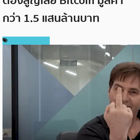
ต้องสูญเสีย Bitcoin มูลค่า
กว่า 1.5 แสนล้านบาท
ข่าวคริปโตเคอเรนซี่