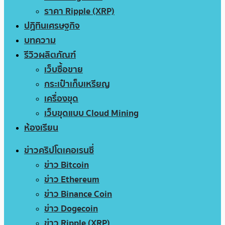
ราคา Ripple (XRP)
ปฏิทินเศรษฐกิจ
บทความ
รีวิวผลิตภัณฑ์
เว็บซื้อขาย
กระเป๋าเก็บเหรียญ
เครื่องขุด
เว็บขุดแบบ Cloud Mining
ห้องเรียน
ข่าวคริปโตเคอเรนซี่
ข่าว Bitcoin
ข่าว Ethereum
ข่าว Binance Coin
ข่าว Dogecoin
ข่าว Ripple (XRP)