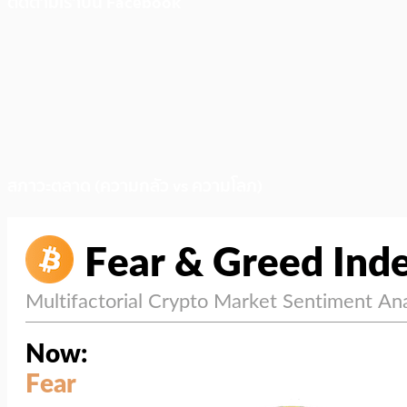
ติดตามเราบน Facebook
สภาวะตลาด (ความกลัว vs ความโลภ)