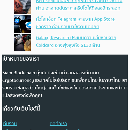
Bernstein เตือนหากกฎหมาย CLARITY Act ไม่
ผ่าน อาจกดดันราคาคริปโตให้ดิ่งลงอีกระลอก
ทั่วโลกช็อก Telegram หายจาก App Store
ชั่วคราว ก่อนกลับมาใช้งานได้ปกติ
Galaxy Research ประเมินความเสียหายจาก
Coldcard อาจพุ่งสูงถึง $130 ล้าน
เป้าหมายของเรา
Siam Blockchain มุ่งมั่นที่จะช่วยนำเสนอสารเกี่ยวกับ
Cryptocurrency และเทคโนโลยีบล็อกเชนเพื่อคนไทย ในภาษาไทย เรา
รวบรวมข้อมูลส่วนใหญ่จากเว็บไซต์และเว็บบอร์ดต่างประเทศและนำมา
แปลส่งตรงถึงฟีดคุณ
เกี่ยวกับเว็บไซต์นี้
ทีมงาน
ติดต่อเรา