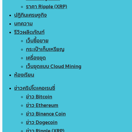
ราคา Ripple (XRP)
ปฏิทินเศรษฐกิจ
บทความ
รีวิวผลิตภัณฑ์
เว็บซื้อขาย
กระเป๋าเก็บเหรียญ
เครื่องขุด
เว็บขุดแบบ Cloud Mining
ห้องเรียน
ข่าวคริปโตเคอเรนซี่
ข่าว Bitcoin
ข่าว Ethereum
ข่าว Binance Coin
ข่าว Dogecoin
ข่าว Ripple (XRP)