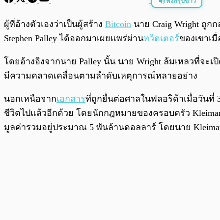
ฟังสรุปข่าว
พร้อมเล่น
ผู้ที่อ้างตัวเองว่าเป็นผู้สร้าง
Bitcoin
นาย Craig Wright ถูกก
Stephen Palley ได้ออกมาเผยแพร่ผ่าน
ทวิตเตอร์
ของเขาเมื่
โดยอ้างอิงจากนาย Palley นั้น นาย Wright ล้มเหลวที่จะเป
มีความคลาดเคลื่อนตามลำดับเหตุการณ์หลายอย่าง
นอกเหนือจาก
เอกสาร
ที่ถูกยื่นต่อศาลในฟลอริด้าเมื่อวันท
ชีวิตไปแล้วอีกด้วย โดยนักกฎหมายของครอบครัว Kleiman น
มูลค่ารวมอยู่ประมาณ 5 พันล้านดอลลาร์ โดยนาย Kleiman น