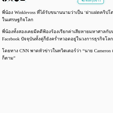
ฟังสรุปข่าว
พร้อมเล่น
พี่น้อง Winklevoss ที่ได้รับขนานนามว่าเป็น ‘ฝาแฝดค
ในเศรษฐกิจโลก
พี่น้องทั้งสองเคยมีคดีฟ้องร้องเรียกค่าเสียหายมหาศาลกับ
Facebook ปัจจุบันทั้งคู่ก็ยังคร่ำหวอดอยู่ในวงการธุรกิจโลก
โดยทาง CNN พาดหัวข่าวในทวิตเตอร์ว่า “นาย Cameron และ T
ก็ตาม”