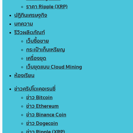
ราคา Ripple (XRP)
ปฏิทินเศรษฐกิจ
บทความ
รีวิวผลิตภัณฑ์
เว็บซื้อขาย
กระเป๋าเก็บเหรียญ
เครื่องขุด
เว็บขุดแบบ Cloud Mining
ห้องเรียน
ข่าวคริปโตเคอเรนซี่
ข่าว Bitcoin
ข่าว Ethereum
ข่าว Binance Coin
ข่าว Dogecoin
ข่าว Ripple (XRP)