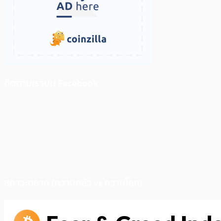
ติดตามเราบน Facebook
สภาวะตลาด (ความกลัว vs ความโลภ)