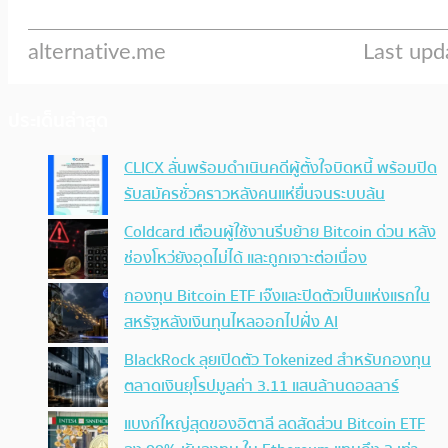
ประเด็นล่าสุด
CLICX ลั่นพร้อมดำเนินคดีผู้ตั้งใจบิดหนี้ พร้อมปิด
รับสมัครชั่วคราวหลังคนแห่ยื่นจนระบบล้น
Coldcard เตือนผู้ใช้งานรีบย้าย Bitcoin ด่วน หลัง
ช่องโหว่ยังอุดไม่ได้ และถูกเจาะต่อเนื่อง
กองทุน Bitcoin ETF เจ๊งและปิดตัวเป็นแห่งแรกใน
สหรัฐหลังเงินทุนไหลออกไปฝั่ง AI
BlackRock ลุยเปิดตัว Tokenized สำหรับกองทุน
ตลาดเงินยุโรปมูลค่า 3.11 แสนล้านดอลลาร์
แบงก์ใหญ่สุดของอิตาลี ลดสัดส่วน Bitcoin ETF