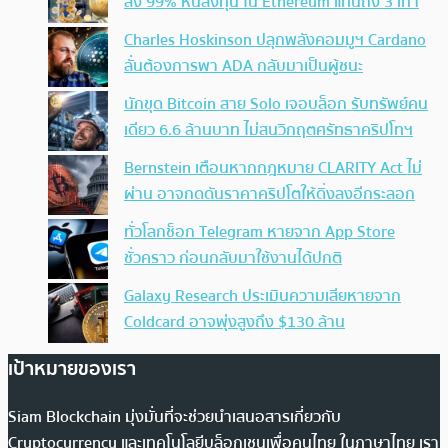
ลง 99% หันลงทุน ใน Ethereum แทนถึง 3 เท่า
Charles Hoskinson ปลุกพลังคอมมูฯ Cardano
ลั่นต้องการพา ADA กลับมาเป็นผู้ชนะ
นักขุด Bitcoin สาย Solo เจอบล็อก รับทรัพย์คน
เดียว 6.6 ล้านบาท ไม่สนวิกฤตศรัทธาคริปโทฯ
Bernstein เตือนหากกฎหมาย CLARITY Act ไม่
ผ่าน อาจกดดันราคาคริปโตให้ดิ่งลงอีกระลอก
ทั่วโลกช็อก Telegram หายจาก App Store
ชั่วคราว ก่อนกลับมาใช้งานได้ปกติ
Galaxy Research ประเมินความเสียหายจาก
Coldcard อาจพุ่งสูงถึง $130 ล้าน
เป้าหมายของเรา
Siam Blockchain มุ่งมั่นที่จะช่วยนำเสนอสารเกี่ยวกับ
Cryptocurrency และเทคโนโลยีบล็อกเชนเพื่อคนไทย ในภาษาไทย เรา