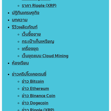
ราคา Ripple (XRP)
ปฏิทินเศรษฐกิจ
บทความ
รีวิวผลิตภัณฑ์
เว็บซื้อขาย
กระเป๋าเก็บเหรียญ
เครื่องขุด
เว็บขุดแบบ Cloud Mining
ห้องเรียน
ข่าวคริปโตเคอเรนซี่
ข่าว Bitcoin
ข่าว Ethereum
ข่าว Binance Coin
ข่าว Dogecoin
ข่าว Ripple (XRP)