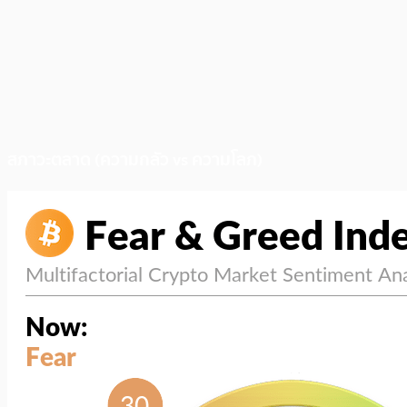
สภาวะตลาด (ความกลัว vs ความโลภ)