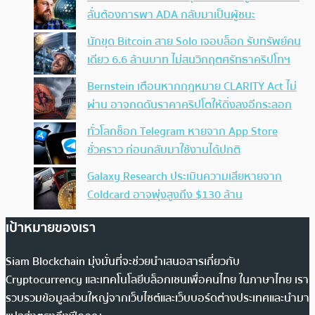
ลั่นต้องการพา ADA กลับมาเป็นผู้ชนะ
นักขุด Bitcoin สาย Solo เจอบล็อก รับทรัพย์คน
เดียว 6.6 ล้านบาท ไม่สนวิกฤตศรัทธาคริปโทฯ
Bernstein เตือนหากกฎหมาย CLARITY Act ไม่
ผ่าน อาจกดดันราคาคริปโตให้ดิ่งลงอีกระลอก
ทั่วโลกช็อก Telegram หายจาก App Store
ชั่วคราว ก่อนกลับมาใช้งานได้ปกติ
Galaxy Research ประเมินความเสียหายจาก
Coldcard อาจพุ่งสูงถึง $130 ล้าน
เป้าหมายของเรา
Siam Blockchain มุ่งมั่นที่จะช่วยนำเสนอสารเกี่ยวกับ
Cryptocurrency และเทคโนโลยีบล็อกเชนเพื่อคนไทย ในภาษาไทย เรา
รวบรวมข้อมูลส่วนใหญ่จากเว็บไซต์และเว็บบอร์ดต่างประเทศและนำมา