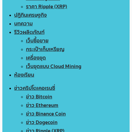
ราคา Ripple (XRP)
ปฏิทินเศรษฐกิจ
บทความ
รีวิวผลิตภัณฑ์
เว็บซื้อขาย
กระเป๋าเก็บเหรียญ
เครื่องขุด
เว็บขุดแบบ Cloud Mining
ห้องเรียน
ข่าวคริปโตเคอเรนซี่
ข่าว Bitcoin
ข่าว Ethereum
ข่าว Binance Coin
ข่าว Dogecoin
ข่าว Ripple (XRP)