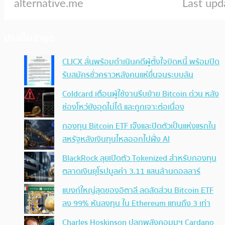
ประเด็นล่าสุด
CLICX ลั่นพร้อมดำเนินคดีผู้ตั้งใจบิดหนี้ พร้อมปิด
รับสมัครชั่วคราวหลังคนแห่ยื่นจนระบบล้น
Coldcard เตือนผู้ใช้งานรีบย้าย Bitcoin ด่วน หลัง
ช่องโหว่ยังอุดไม่ได้ และถูกเจาะต่อเนื่อง
กองทุน Bitcoin ETF เจ๊งและปิดตัวเป็นแห่งแรกใน
สหรัฐหลังเงินทุนไหลออกไปฝั่ง AI
BlackRock ลุยเปิดตัว Tokenized สำหรับกองทุน
ตลาดเงินยุโรปมูลค่า 3.11 แสนล้านดอลลาร์
แบงก์ใหญ่สุดของอิตาลี ลดสัดส่วน Bitcoin ETF
ลง 99% หันลงทุน ใน Ethereum แทนถึง 3 เท่า
Charles Hoskinson ปลุกพลังคอมมูฯ Cardano