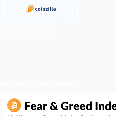
ติดตามเราบน Facebook
สภาวะตลาด (ความกลัว vs ความโลภ)